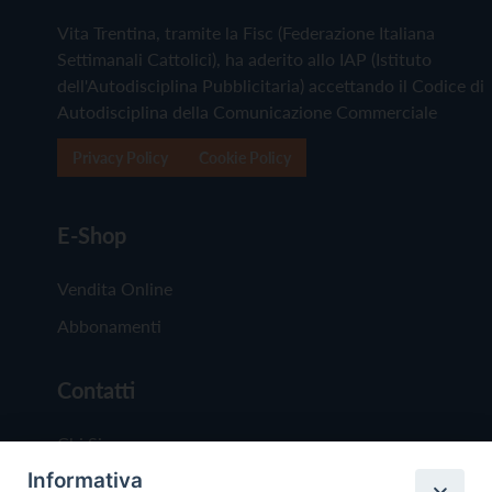
Vita Trentina, tramite la Fisc (Federazione Italiana
Settimanali Cattolici), ha aderito allo IAP (Istituto
dell'Autodisciplina Pubblicitaria) accettando il Codice di
Autodisciplina della Comunicazione Commerciale
Privacy Policy
Cookie Policy
E-Shop
Vendita Online
Abbonamenti
Contatti
Chi Siamo
Informativa
Redazione