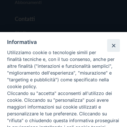
Abbonamenti
Contatti
Chi Siamo
Informativa
Redazione
Scrivici
Utilizziamo cookie o tecnologie simili per
finalità tecniche e, con il tuo consenso, anche per
altre finalità ("interazioni e funzionalità semplici",
"miglioramento dell'esperienza", "misurazione" e
"targeting e pubblicità") come specificato nella
cookie policy.
Copyright © 2019 - Tutti i diritti riservati - Vit
Cliccando su "accetta" acconsenti all'utilizzo dei
Trentina Editrice
cookie. Cliccando su "personalizza" puoi avere
maggiori informazioni sui cookie utilizzati e
Privacy Policy
personalizzare le tue preferenze. Cliccando su
Torna all'inizi
"rifiuta" o chiudendo questa informativa proseguirai