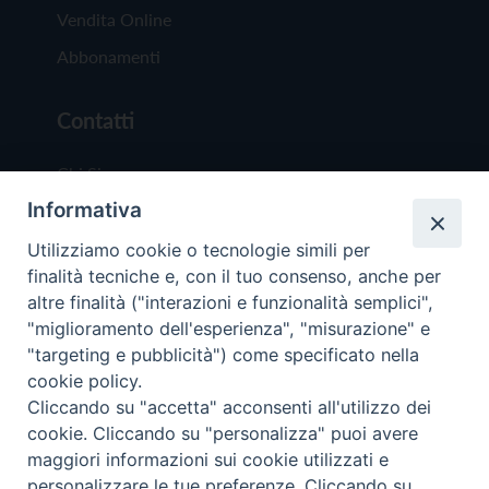
Vendita Online
Abbonamenti
Contatti
Chi Siamo
Informativa
Redazione
Scrivici
Utilizziamo cookie o tecnologie simili per
finalità tecniche e, con il tuo consenso, anche per
altre finalità ("interazioni e funzionalità semplici",
"miglioramento dell'esperienza", "misurazione" e
"targeting e pubblicità") come specificato nella
cookie policy.
Copyright © 2019 - Tutti i diritti riservati - Vit
Cliccando su "accetta" acconsenti all'utilizzo dei
Trentina Editrice
cookie. Cliccando su "personalizza" puoi avere
maggiori informazioni sui cookie utilizzati e
Privacy Policy
personalizzare le tue preferenze. Cliccando su