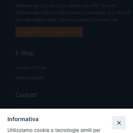
Settimanali Cattolici), ha aderito allo IAP (Istituto
dell'Autodisciplina Pubblicitaria) accettando il Codice di
Autodisciplina della Comunicazione Commerciale
Privacy Policy
Cookie Policy
E-Shop
Vendita Online
Abbonamenti
Contatti
Chi Siamo
Informativa
Redazione
Scrivici
Utilizziamo cookie o tecnologie simili per