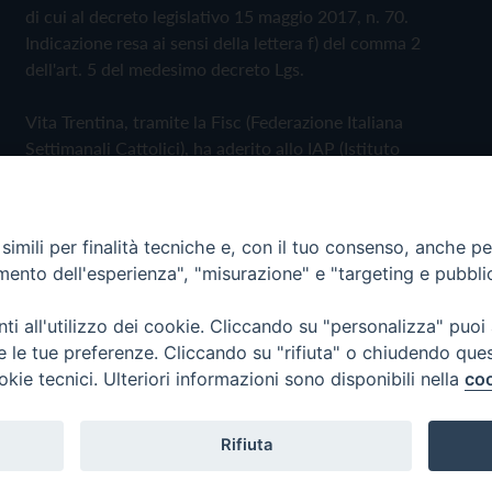
di cui al decreto legislativo 15 maggio 2017, n. 70.
Indicazione resa ai sensi della lettera f) del comma 2
dell'art. 5 del medesimo decreto Lgs.
Vita Trentina, tramite la Fisc (Federazione Italiana
Settimanali Cattolici), ha aderito allo IAP (Istituto
dell'Autodisciplina Pubblicitaria) accettando il Codice di
Autodisciplina della Comunicazione Commerciale
imili per finalità tecniche e, con il tuo consenso, anche per 
Privacy Policy
Cookie Policy
amento dell'esperienza", "misurazione" e "targeting e pubbli
i all'utilizzo dei cookie. Cliccando su "personalizza" puoi
 Trentina Editrice
re le tue preferenze. Cliccando su "rifiuta" o chiudendo que
okie tecnici. Ulteriori informazioni sono disponibili nella
coo
Rifiuta