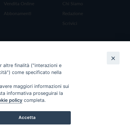
Vendita Online
Chi Siamo
Abbonamenti
Redazione
Scrivici
altre finalità ("interazioni e
cità") come specificato nella
 avere maggiori informazioni sui
sta informativa proseguirai la
kie policy
completa.
Torna all'inizio
Accetta