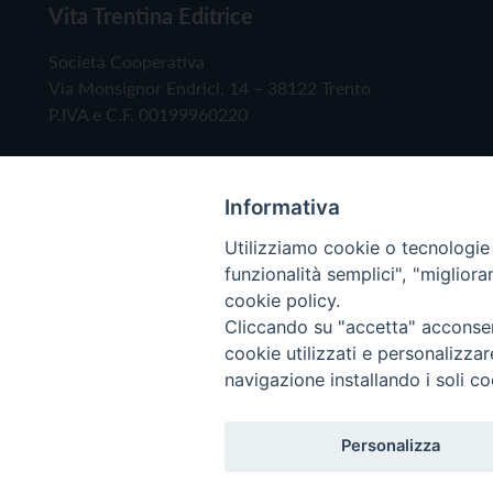
Vita Trentina Editrice
Società Cooperativa
Via Monsignor Endrici, 14 – 38122 Trento
P.IVA e C.F. 00199960220
Informativa
Utilizziamo cookie o tecnologie s
funzionalità semplici", "miglior
cookie policy.
Cliccando su "accetta" acconsent
Copyright © 2019 - Tutti i diritti riservati - Vita
cookie utilizzati e personalizza
navigazione installando i soli co
Privacy Policy
Personalizza