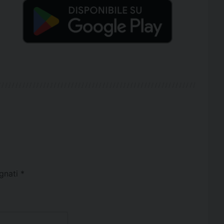
egnati
*