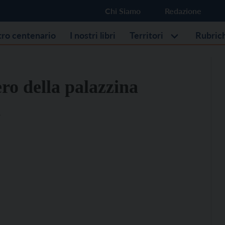
Chi Siamo
Redazione
stro centenario
I nostri libri
Territori
Rubric
ero della palazzina
X