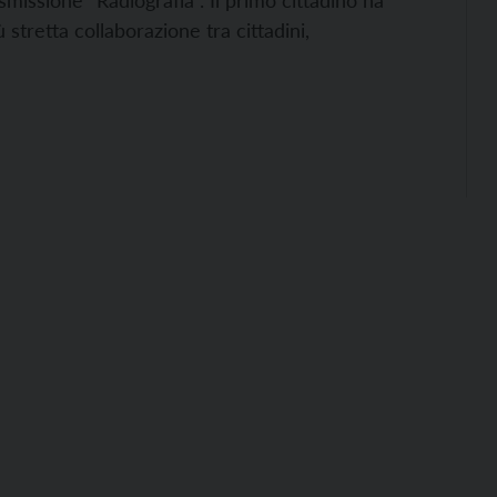
smissione “Radiografia”. Il primo cittadino ha
stretta collaborazione tra cittadini,