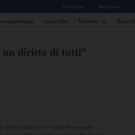
Chi Siamo
Redazione
stro centenario
I nostri libri
Territori
Rubric
un diritto di tutti”
o ha detto il sindaco di Trento Alesssandro