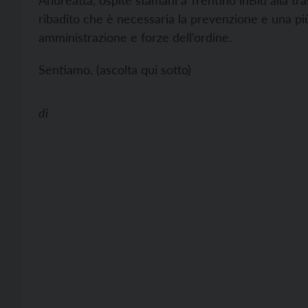
Andreatta, ospite stamani a Trentino inBlu alla tra
ribadito che è necessaria la prevenzione e una più 
amministrazione e forze dell’ordine.
Sentiamo. (ascolta qui sotto)
di