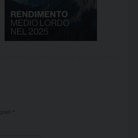
egnati
*