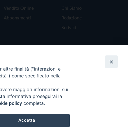
Vendita Online
Chi Siamo
Abbonamenti
Redazione
Scrivici
altre finalità ("interazioni e
cità") come specificato nella
 avere maggiori informazioni sui
sta informativa proseguirai la
kie policy
completa.
Torna all'inizio
Accetta