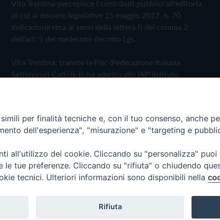
Vita Trentina percepisce i contributi pubblici all'editoria
di cui al decreto legislativo 15 maggio 2017, n. 70.
Indicazione resa ai sensi della lettera f) del comma 2
dell'art. 5 del medesimo decreto Lgs.
Vita Trentina, tramite la Fisc (Federazione Italiana
Settimanali Cattolici), ha aderito allo IAP (Istituto
dell'Autodisciplina Pubblicitaria) accettando il Codice di
Autodisciplina della Comunicazione Commerciale
imili per finalità tecniche e, con il tuo consenso, anche per 
Privacy Policy
Cookie Policy
amento dell'esperienza", "misurazione" e "targeting e pubbli
i all'utilizzo dei cookie. Cliccando su "personalizza" puoi
 Trentina Editrice
re le tue preferenze. Cliccando su "rifiuta" o chiudendo que
okie tecnici. Ulteriori informazioni sono disponibili nella
coo
Rifiuta