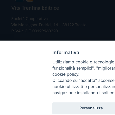
Vita Trentina Editrice
Società Cooperativa
Via Monsignor Endrici, 14 – 38122 Trento
P.IVA e C.F. 00199960220
Informativa
Utilizziamo cookie o tecnologie s
funzionalità semplici", "miglior
cookie policy.
Cliccando su "accetta" acconsent
Copyright © 2019 - Tutti i diritti riservati - Vita
cookie utilizzati e personalizza
navigazione installando i soli co
Privacy Policy
Personalizza