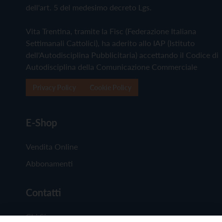
dell'art. 5 del medesimo decreto Lgs.
Vita Trentina, tramite la Fisc (Federazione Italiana
Settimanali Cattolici), ha aderito allo IAP (Istituto
dell'Autodisciplina Pubblicitaria) accettando il Codice di
Autodisciplina della Comunicazione Commerciale
Privacy Policy
Cookie Policy
E-Shop
Vendita Online
Abbonamenti
Contatti
Chi Siamo