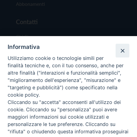
Abbonamenti
Contatti
Chi Siamo
Informativa
Redazione
Scrivici
Utilizziamo cookie o tecnologie simili per
finalità tecniche e, con il tuo consenso, anche per
altre finalità ("interazioni e funzionalità semplici",
"miglioramento dell'esperienza", "misurazione" e
"targeting e pubblicità") come specificato nella
cookie policy.
Copyright © 2019 - Tutti i diritti riservati - Vit
Cliccando su "accetta" acconsenti all'utilizzo dei
Trentina Editrice
cookie. Cliccando su "personalizza" puoi avere
maggiori informazioni sui cookie utilizzati e
Privacy Policy
personalizzare le tue preferenze. Cliccando su
Torna all'inizi
"rifiuta" o chiudendo questa informativa proseguirai