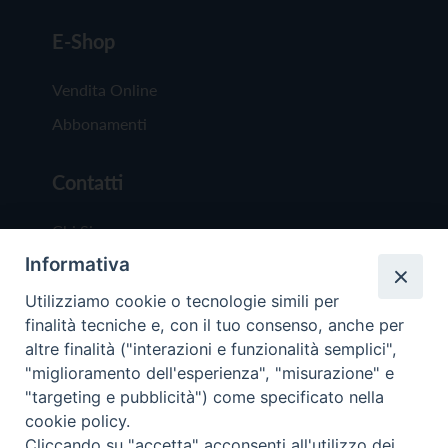
E-Shop
Vendita Online
Abbonamenti
Contatti
Chi Siamo
Informativa
Redazione
Scrivici
Utilizziamo cookie o tecnologie simili per
finalità tecniche e, con il tuo consenso, anche per
altre finalità ("interazioni e funzionalità semplici",
"miglioramento dell'esperienza", "misurazione" e
"targeting e pubblicità") come specificato nella
cookie policy.
Copyright © 2019 - Tutti i diritti riservati - Vit
Cliccando su "accetta" acconsenti all'utilizzo dei