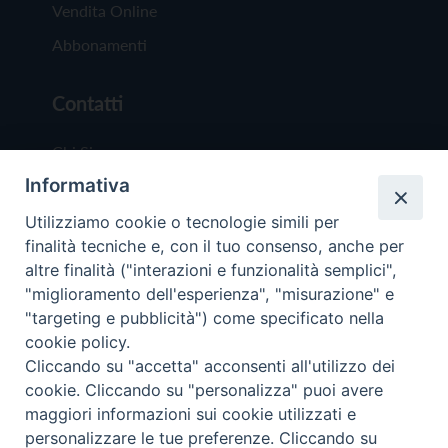
Vendita Online
Abbonamenti
Contatti
Chi Siamo
Informativa
Redazione
Scrivici
Utilizziamo cookie o tecnologie simili per
finalità tecniche e, con il tuo consenso, anche per
altre finalità ("interazioni e funzionalità semplici",
"miglioramento dell'esperienza", "misurazione" e
"targeting e pubblicità") come specificato nella
cookie policy.
Copyright © 2019 - Tutti i diritti riservati - Vit
Cliccando su "accetta" acconsenti all'utilizzo dei
Trentina Editrice
cookie. Cliccando su "personalizza" puoi avere
maggiori informazioni sui cookie utilizzati e
Privacy Policy
personalizzare le tue preferenze. Cliccando su