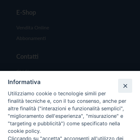
E-Shop
Vendita Online
Abbonamenti
Contatti
Chi Siamo
Informativa
Redazione
Scrivici
Utilizziamo cookie o tecnologie simili per
finalità tecniche e, con il tuo consenso, anche per
altre finalità ("interazioni e funzionalità semplici",
"miglioramento dell'esperienza", "misurazione" e
"targeting e pubblicità") come specificato nella
cookie policy.
Copyright © 2019 - Tutti i diritti riservati - Vit
Cliccando su "accetta" acconsenti all'utilizzo dei