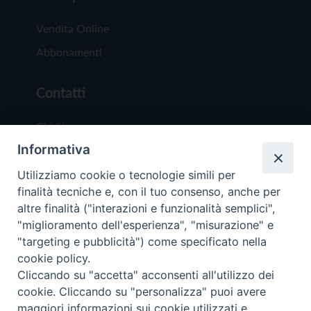
Vendita Online
Abbonamenti
Contatti
Chi Siamo
Informativa
Redazione
Scrivici
Utilizziamo cookie o tecnologie simili per
finalità tecniche e, con il tuo consenso, anche per
altre finalità ("interazioni e funzionalità semplici",
"miglioramento dell'esperienza", "misurazione" e
"targeting e pubblicità") come specificato nella
cookie policy.
Copyright © 2019 - Tutti i diritti riservati - Vit
Cliccando su "accetta" acconsenti all'utilizzo dei
Trentina Editrice
cookie. Cliccando su "personalizza" puoi avere
maggiori informazioni sui cookie utilizzati e