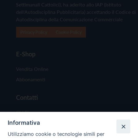
Settimanali Cattolici), ha aderito allo IAP (Istituto
dell'Autodisciplina Pubblicitaria) accettando il Codice di
Autodisciplina della Comunicazione Commerciale
Privacy Policy
Cookie Policy
E-Shop
Vendita Online
Abbonamenti
Contatti
Chi Siamo
Informativa
Redazione
Scrivici
Utilizziamo cookie o tecnologie simili per