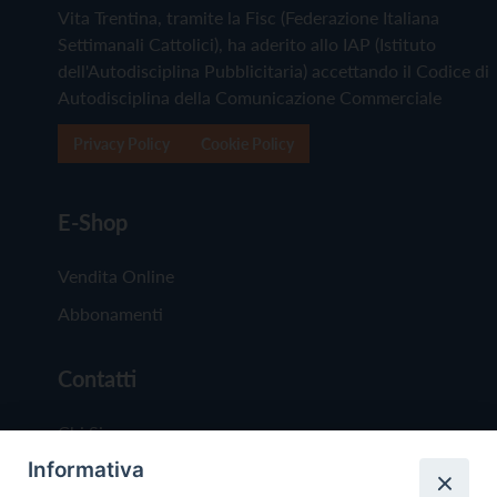
Vita Trentina, tramite la Fisc (Federazione Italiana
Settimanali Cattolici), ha aderito allo IAP (Istituto
dell'Autodisciplina Pubblicitaria) accettando il Codice di
Autodisciplina della Comunicazione Commerciale
Privacy Policy
Cookie Policy
E-Shop
Vendita Online
Abbonamenti
Contatti
Chi Siamo
Informativa
Redazione