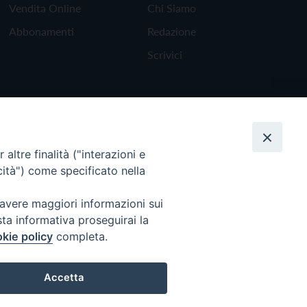
Vendita Online
Chi Siamo
Abbonamenti
Redazione
Scrivici
altre finalità ("interazioni e
cità") come specificato nella
 avere maggiori informazioni sui
sta informativa proseguirai la
kie policy
completa.
Torna all'inizio
Accetta