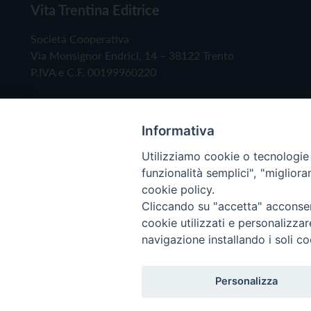
Vita Trentina Editrice
Società Cooperativa
Via Monsignor Endrici, 14 – 38122 Trento
P.IVA e C.F. 00199960220
Informativa
Utilizziamo cookie o tecnologie s
funzionalità semplici", "miglior
cookie policy.
Cliccando su "accetta" acconsent
Copyright © 2019 - Tutti i diritti riservati - Vita
cookie utilizzati e personalizza
navigazione installando i soli co
Privacy Policy
Personalizza