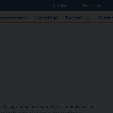
Chi Siamo
Redazione
stro centenario
I nostri libri
Territori
Rubric
5 chilogrammidi eroina e 500 grammi di cocaina;