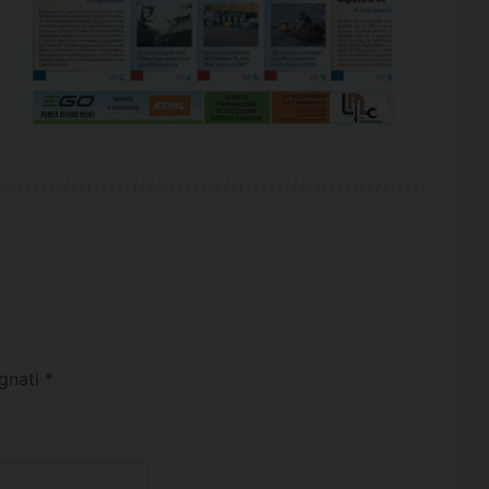
egnati
*