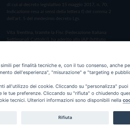
di cui al decreto legislativo 15 maggio 2017, n. 70.
Indicazione resa ai sensi della lettera f) del comma 2
dell'art. 5 del medesimo decreto Lgs.
Vita Trentina, tramite la Fisc (Federazione Italiana
Settimanali Cattolici), ha aderito allo IAP (Istituto
dell'Autodisciplina Pubblicitaria) accettando il Codice di
Autodisciplina della Comunicazione Commerciale
imili per finalità tecniche e, con il tuo consenso, anche per 
Privacy Policy
Cookie Policy
amento dell'esperienza", "misurazione" e "targeting e pubbli
i all'utilizzo dei cookie. Cliccando su "personalizza" puoi
 Trentina Editrice
re le tue preferenze. Cliccando su "rifiuta" o chiudendo que
okie tecnici. Ulteriori informazioni sono disponibili nella
coo
Rifiuta