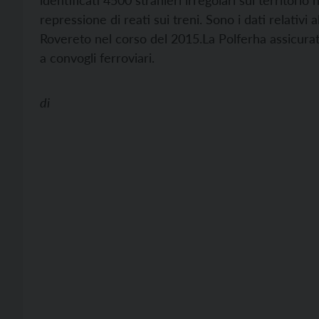
identificati 4500 stranieri irregolari sul territorio
repressione di reati sui treni. Sono i dati relativi al
Rovereto nel corso del 2015.La Polferha assicurato
a convogli ferroviari.
di