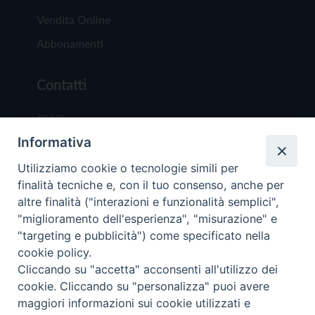
Vendita Online
Abbonamenti
Contatti
Chi Siamo
Informativa
Redazione
Scrivici
Utilizziamo cookie o tecnologie simili per
finalità tecniche e, con il tuo consenso, anche per
altre finalità ("interazioni e funzionalità semplici",
"miglioramento dell'esperienza", "misurazione" e
"targeting e pubblicità") come specificato nella
cookie policy.
Copyright © 2019 - Tutti i diritti riservati - Vit
Cliccando su "accetta" acconsenti all'utilizzo dei
Trentina Editrice
cookie. Cliccando su "personalizza" puoi avere
maggiori informazioni sui cookie utilizzati e
Privacy Policy