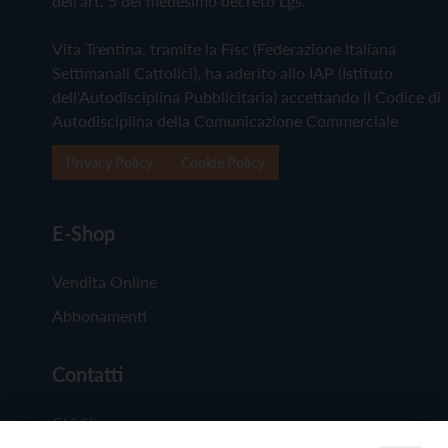
dell'art. 5 del medesimo decreto Lgs.
Vita Trentina, tramite la Fisc (Federazione Italiana
Settimanali Cattolici), ha aderito allo IAP (Istituto
dell'Autodisciplina Pubblicitaria) accettando il Codice di
Autodisciplina della Comunicazione Commerciale
Privacy Policy
Cookie Policy
E-Shop
Vendita Online
Abbonamenti
Contatti
Chi Siamo