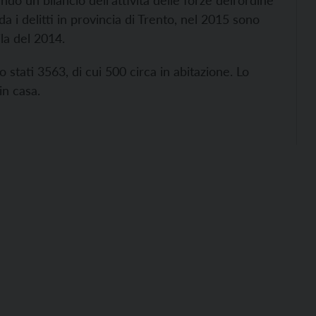
o un bilancio dell’attività delle forze dell’ordine
a i delitti in provincia di Trento, nel 2015 sono
ila del 2014.
stati 3563, di cui 500 circa in abitazione. Lo
 in casa.