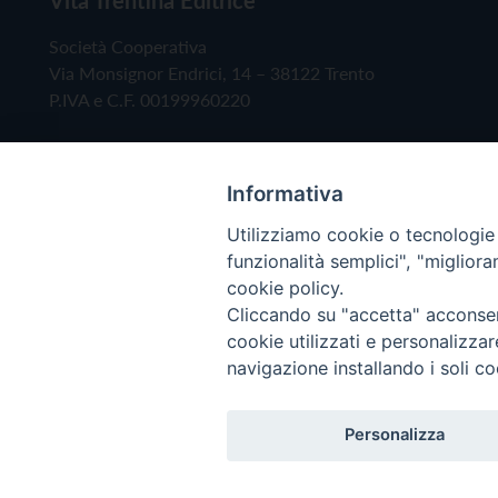
Società Cooperativa
Via Monsignor Endrici, 14 – 38122 Trento
P.IVA e C.F. 00199960220
Informativa
Utilizziamo cookie o tecnologie s
funzionalità semplici", "miglior
cookie policy.
Cliccando su "accetta" acconsent
Copyright © 2019 - Tutti i diritti riservati - Vita
cookie utilizzati e personalizza
navigazione installando i soli co
Privacy Policy
Personalizza