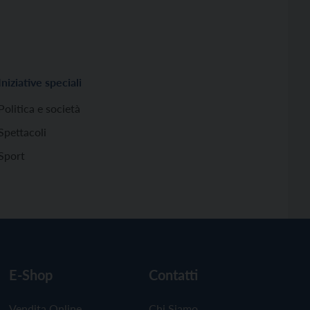
Iniziative speciali
Politica e società
Spettacoli
Sport
E-Shop
Contatti
Vendita Online
Chi Siamo