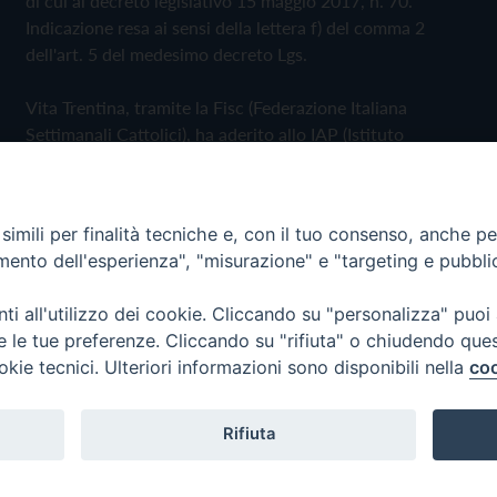
di cui al decreto legislativo 15 maggio 2017, n. 70.
Indicazione resa ai sensi della lettera f) del comma 2
dell'art. 5 del medesimo decreto Lgs.
Vita Trentina, tramite la Fisc (Federazione Italiana
Settimanali Cattolici), ha aderito allo IAP (Istituto
dell'Autodisciplina Pubblicitaria) accettando il Codice di
Autodisciplina della Comunicazione Commerciale
imili per finalità tecniche e, con il tuo consenso, anche per 
Privacy Policy
Cookie Policy
amento dell'esperienza", "misurazione" e "targeting e pubbli
i all'utilizzo dei cookie. Cliccando su "personalizza" puoi
 Trentina Editrice
re le tue preferenze. Cliccando su "rifiuta" o chiudendo que
okie tecnici. Ulteriori informazioni sono disponibili nella
coo
Rifiuta