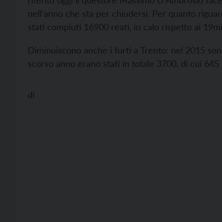
riferito oggi il questore Massimo D’Ambrosio facend
nell’anno che sta per chiudersi. Per quanto riguard
stati compiuti 16900 reati, in calo rispetto ai 19m
Diminuiscono anche i furti a Trento: nel 2015 sono 
scorso anno erano stati in totale 3700, di cui 645
di