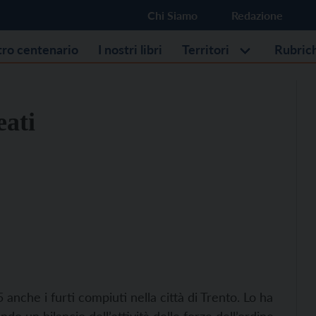
Chi Siamo
Redazione
stro centenario
I nostri libri
Territori
Rubric
eati
 anche i furti compiuti nella città di Trento. Lo ha