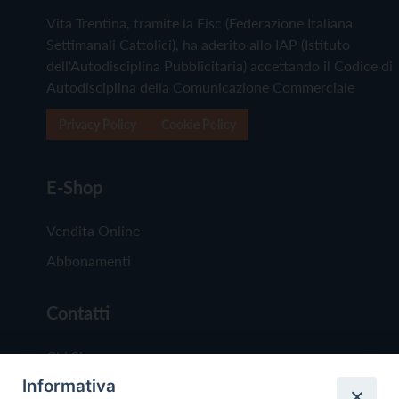
Vita Trentina, tramite la Fisc (Federazione Italiana
Settimanali Cattolici), ha aderito allo IAP (Istituto
dell'Autodisciplina Pubblicitaria) accettando il Codice di
Autodisciplina della Comunicazione Commerciale
Privacy Policy
Cookie Policy
E-Shop
Vendita Online
Abbonamenti
Contatti
Chi Siamo
Informativa
Redazione