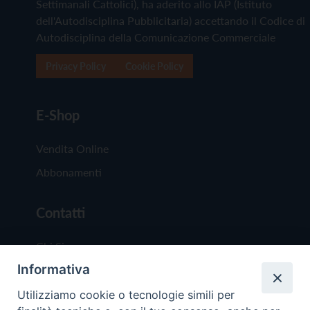
Settimanali Cattolici), ha aderito allo IAP (Istituto
dell'Autodisciplina Pubblicitaria) accettando il Codice di
Autodisciplina della Comunicazione Commerciale
Privacy Policy
Cookie Policy
E-Shop
Vendita Online
Abbonamenti
Contatti
Chi Siamo
Informativa
Redazione
Scrivici
Utilizziamo cookie o tecnologie simili per