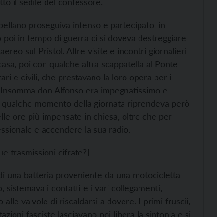
tto il sedile del confessore.
ppellano proseguiva intenso e partecipato, in
 poi in tempo di guerra ci si doveva destreggiare
tiaereo sul Pristol. Altre visite e incontri giornalieri
asa, poi con qualche altra scappatella al Ponte
ari e civili, che prestavano la loro opera per i
ti. Insomma don Alfonso era impegnatissimo e
n qualche momento della giornata riprendeva però
elle ore più impensate in chiesa, oltre che per
essionale e accendere la sua radio.
ue trasmissioni cifrate?]
 di una batteria proveniente da una motocicletta
istemava i contatti e i vari collegamenti,
lle valvole di riscaldarsi a dovere. I primi fruscii,
tazioni fasciste lasciavano poi libera la sintonia e si