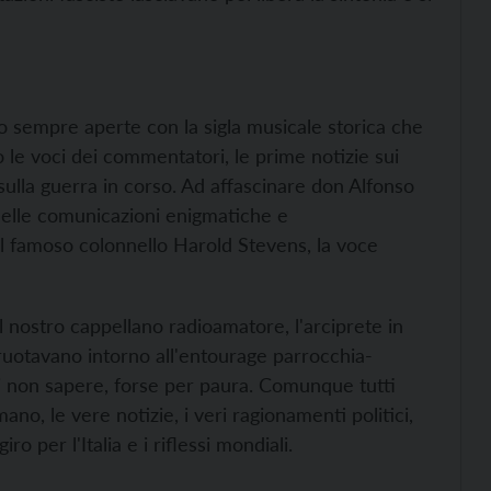
no sempre aperte con la sigla musicale storica che
o le voci dei commentatori, le prime notizie sui
ni sulla guerra in corso. Ad affascinare don Alfonso
quelle comunicazioni enigmatiche e
l famoso colonnello Harold Stevens, la voce
nostro cappellano radioamatore, l'arciprete in
 ruotavano intorno all'entourage parrocchia-
i non sapere, forse per paura. Comunque tutti
no, le vere notizie, i veri ragionamenti politici,
 per l'Italia e i riflessi mondiali.