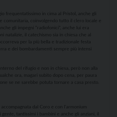
io frequentatissimo in cima al Pristol, anche gli
 comunitaria, coinvolgendo tutto il clero locale e
che gli impegni “radiofonici”, anche lui era
i natalizie, il catechismo sia in chiesa che al
ccorreva per la più bella e tradizionale festa
guerra e dei bombardamenti sempre più intensi
interno del rifugio e non in chiesa, però non alla
qualche ora, magari subito dopo cena, per paura
ione se ne sarebbe potuta tornare a casa presto.
era accompagnata dal Coro e con l'armonium
 gente, tantissimi i bambini e anche gli anziani, il