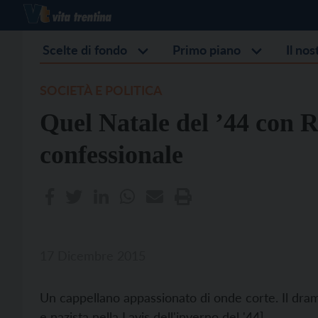
Scelte di fondo
Primo piano
Il no
SOCIETÀ E POLITICA
Quel Natale del ’44 con 
confessionale
17 Dicembre 2015
Un cappellano appassionato di onde corte. Il dram
e nazista nella Lavis dell'inverno del '44]