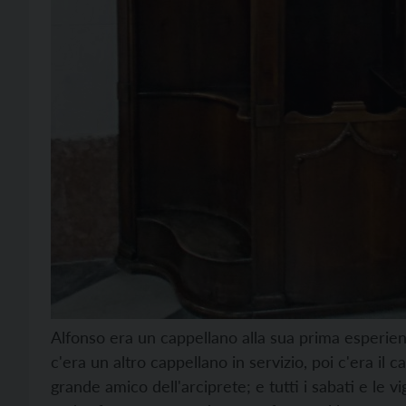
Alfonso era un cappellano alla sua prima esperienza
c'era un altro cappellano in servizio, poi c'era i
grande amico dell'arciprete; e tutti i sabati e le vi