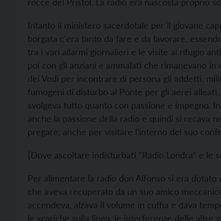
rocce del Pristol. La radio era nascosta proprio so
Intanto il ministero sacerdotale per il giovane ca
borgata c'era tanto da fare e da lavorare, essendo
tra i vari allarmi giornalieri e le visite al rifugio an
poi con gli anziani e ammalati che rimanevano in c
dei Vodi per incontrare di persona gli addetti, milit
fumogeni di disturbo al Ponte per gli aerei allea
svolgeva tutto quanto con passione e impegno. I
anche la passione della radio e quindi si recava n
pregare, anche per visitare l'interno del suo conf
[Dove ascoltare indisturbati "Radio Londra” e le s
Per alimentare la radio don Alfonso si era dotato
che aveva recuperato da un suo amico meccanico, s
accendeva, alzava il volume in cuffia e dava tempo a
le scariche sulla linea, le interferenze delle altre s