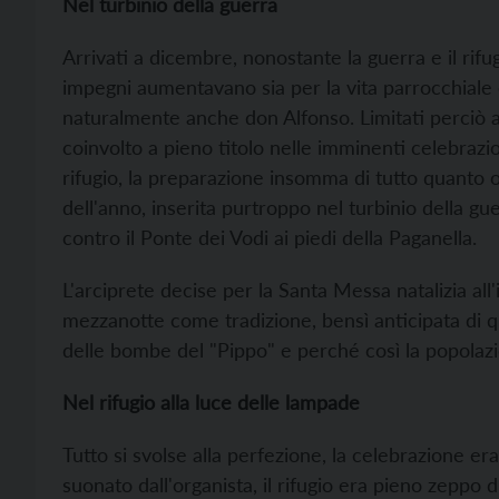
Nel turbinio della guerra
Arrivati a dicembre, nonostante la guerra e il rifug
impegni aumentavano sia per la vita parrocchiale e
naturalmente anche don Alfonso. Limitati perciò an
coinvolto a pieno titolo nelle imminenti celebrazion
rifugio, la preparazione insomma di tutto quanto o
dell'anno, inserita purtroppo nel turbinio della 
contro il Ponte dei Vodi ai piedi della Paganella.
L'arciprete decise per la Santa Messa natalizia all'
mezzanotte come tradizione, bensì anticipata di 
delle bombe del "Pippo" e perché così la popolaz
Nel rifugio alla luce delle lampade
Tutto si svolse alla perfezione, la celebrazione 
suonato dall'organista, il rifugio era pieno zeppo di