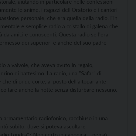
orale, aiutando in particolare nelle confessioni
mente le anime, i ragazzi dell'Oratorio e i cantori
ssione personale, che era quella della radio. Fin
mentale e semplice radio a cristallo di galena che
 là da amici e conoscenti. Questa radio se l'era
permesso dei superiori e anche del suo padre
o a valvole, che aveva avuto in regalo,
rino di battesimo. La radio, una "Safar" di
 che di onde corte, al posto dell'altoparlante
 ascoltare anche la notte senza disturbare nessuno.
uo armamentario radiofonico, racchiuso in una
ntò subito: dove si poteva ascoltare
Radio Londra"? Non certo in canonica – pensò