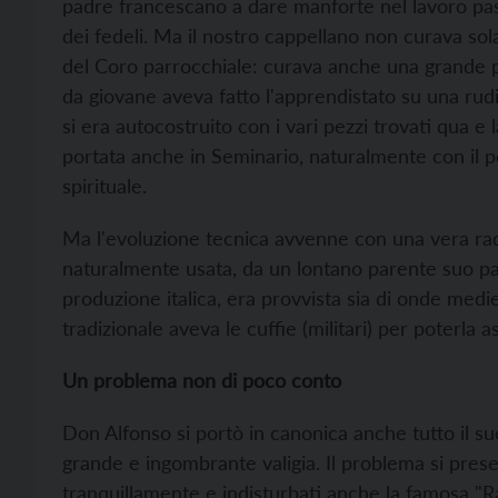
padre francescano a dare manforte nel lavoro past
dei fedeli. Ma il nostro cappellano non curava sola
del Coro parrocchiale: curava anche una grande pa
da giovane aveva fatto l'apprendistato su una rudi
si era autocostruito con i vari pezzi trovati qua e
portata anche in Seminario, naturalmente con il 
spirituale.
Ma l'evoluzione tecnica avvenne con una vera radi
naturalmente usata, da un lontano parente suo pad
produzione italica, era provvista sia di onde medie
tradizionale aveva le cuffie (militari) per poterla
Un problema non di poco conto
Don Alfonso si portò in canonica anche tutto il s
grande e ingombrante valigia. Il problema si prese
tranquillamente e indisturbati anche la famosa "