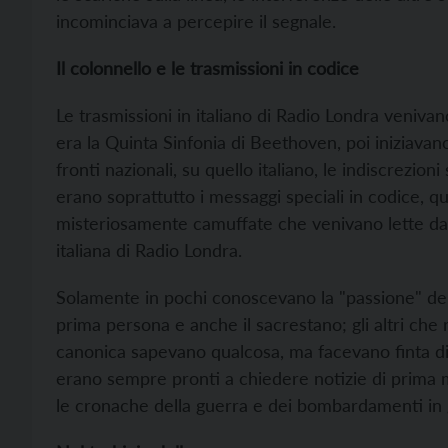
incominciava a percepire il segnale.
Il colonnello e le trasmissioni in codice
Le trasmissioni in italiano di Radio Londra veniva
era la Quinta Sinfonia di Beethoven, poi iniziavan
fronti nazionali, su quello italiano, le indiscrezio
erano soprattutto i messaggi speciali in codice, 
misteriosamente camuffate che venivano lette da
italiana di Radio Londra.
Solamente in pochi conoscevano la "passione" del 
prima persona e anche il sacrestano; gli altri che
canonica sapevano qualcosa, ma facevano finta d
erano sempre pronti a chiedere notizie di prima ma
le cronache della guerra e dei bombardamenti in giro