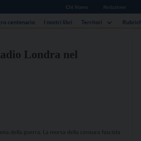
Chi Siamo
Redazione
stro centenario
I nostri libri
Territori
Rubric
Radio Londra nel
ma della guerra. La morsa della censura fascista