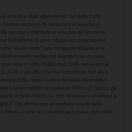
lla strada o dalle dipendenze, ha dato frutti
 il breve incontro di domenica scorsa (vedi
ella struttura intitolata al vescovo di Cremona
e l'intuizione di dare rifugio agli emigrati che
turno “delle ciode” per immigrate italiane era
pera Bonomelli svolse nel dopoguerra un ruolo
 non solo in città. Sciolta nel 1928, passò poi al
l 1978 e poi alla Charitas tridentina. Nel libro
o storico della cooperazione Luciano Imperadori
allora responsabile don Valerio Piffer ad “aprire gli
persone deboli e indifese, che riescono comunque a
nità”. Un'attenzione proseguita avanti dalla
ichiesta a tutta la comunità diocesana, ben oltre