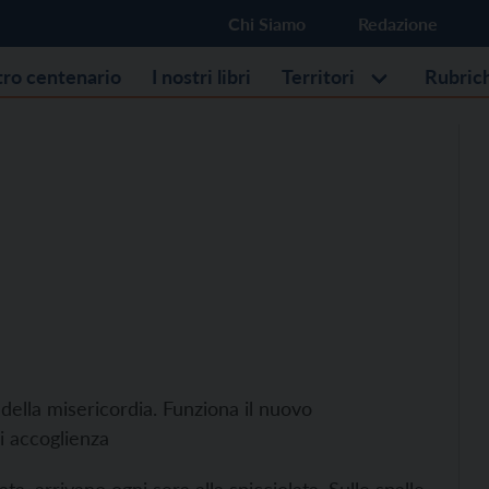
Chi Siamo
Redazione
stro centenario
I nostri libri
Territori
Rubric
 della misericordia. Funziona il nuovo
i accoglienza