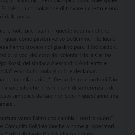
a, arrivano ogni sera alla spicciolata. Sulle spalle,
. Sul viso, la consolazione di trovare un letto e una
i dalla porta.
nieri, molti pachistani in queste settimane) che
o – quasi come pastori verso Betlemme – le luci e
orsa hanno trovato nel giardino pure il thè caldo e
llo, le voci del coro dei volontari della Caritas
Ugo Rossi, del sindaco Alessandro Andreatta e
stizia”, ecco la formula giubilare declamata
a porta della carità, “riflesso dello
sguardo di Dio
ha spiegato che in vari luoghi di sofferenza o di
 gesto simbolico da fare non solo in quest'anno, ma
mani”.
pertura verso l'altro che cambia il nostro cuore”
ne Comunità Solidale (anche a nome gli operatori,
la Caritas Roberto Calzà), che ha potuto