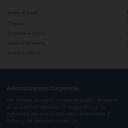
Scelte di fondo
Cronaca
Economia e Lavoro
Salute e benessere
Scuola e cultura
Amministrazione trasparente
Vita Trentina percepisce i contributi pubblici all'editoria
di cui al decreto legislativo 15 maggio 2017, n. 70.
Indicazione resa ai sensi della lettera f) del comma 2
dell'art. 5 del medesimo decreto Lgs.