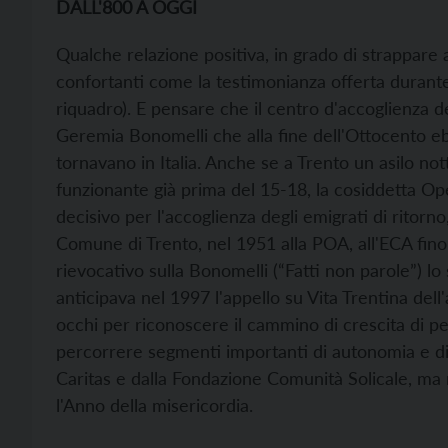
DALL'800 A OGGI
Qualche relazione positiva, in grado di strappare a
confortanti come la testimonianza offerta durante
riquadro). E pensare che il centro d'accoglienza d
Geremia Bonomelli che alla fine dell'Ottocento ebb
tornavano in Italia. Anche se a Trento un asilo not
funzionante già prima del 15-18, la cosiddetta O
decisivo per l'accoglienza degli emigrati di ritorno,
Comune di Trento, nel 1951 alla POA, all'ECA fino a
rievocativo sulla Bonomelli (“Fatti non parole”) l
anticipava nel 1997 l'appello su Vita Trentina dell'
occhi per riconoscere il cammino di crescita di 
percorrere segmenti importanti di autonomia e dig
Caritas e dalla Fondazione Comunità Solicale, ma r
l'Anno della misericordia.