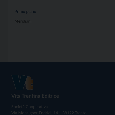
Primo piano
Meridiani
Vita Trentina Editrice
Società Cooperativa
Via Monsignor Endrici, 14 – 38122 Trento