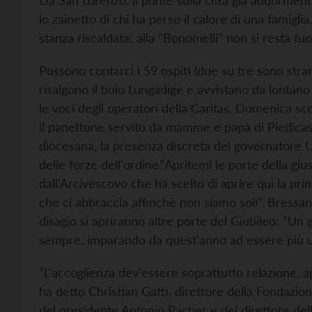
Da San Lorenzo, il ponte sulla città già addormentat
lo zainetto di chi ha perso il calore di una famiglia
stanza riscaldata: alla “Bonomelli” non si resta fuor
Possono contarci i 59 ospiti (due su tre sono stra
risalgono il buio Lungadige e avvistano da lontan
le voci degli operatori della Caritas. Domenica sc
il panettone servito da mamme e papà di Piedicaste
diocesana, la presenza discreta del governatore 
delle forze dell'ordine.
“Apritemi le porte della giu
dall'Arcivescovo che ha scelto di aprire qui la prim
che ci abbraccia affinchè non siamo soli”. Bressan 
disagio si apriranno altre porte del Giubileo: “Un
sempre, imparando da quest'anno ad essere più u
“L'accoglienza dev'essere soprattutto relazione, a
ha detto Christian Gatti, direttore della Fondazio
del presidente Antonio Pacher e del direttore del