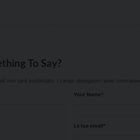
thing To Say?
mail non sarà pubblicato.
I campi obbligatori sono contrass
Your Name
*
La tua email
*