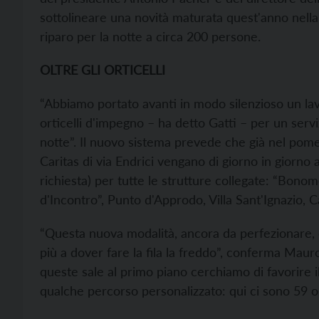
sottolineare una novità maturata quest'anno nella
riparo per la notte a circa 200 persone.
OLTRE GLI ORTICELLI
“Abbiamo portato avanti in modo silenzioso un la
orticelli d'impegno – ha detto Gatti – per un servizi
notte”. Il nuovo sistema prevede che già nel pomer
Caritas di via Endrici vengano di giorno in giorno a
richiesta) per tutte le strutture collegate: “Bono
d'Incontro”, Punto d'Approdo, Villa Sant'Ignazio, 
“Questa nuova modalità, ancora da perfezionare, 
più a dover fare la fila la freddo”, conferma Mauro
queste sale al primo piano cerchiamo di favorire il
qualche percorso personalizzato: qui ci sono 59 os