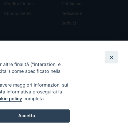
Vendita Online
Chi Siamo
Abbonamenti
Redazione
Scrivici
altre finalità ("interazioni e
cità") come specificato nella
 avere maggiori informazioni sui
sta informativa proseguirai la
kie policy
completa.
Torna all'inizio
Accetta