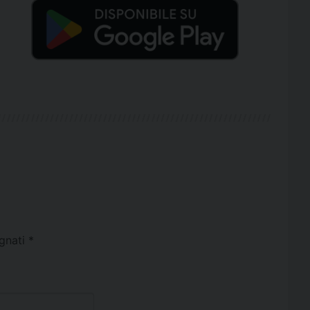
egnati
*