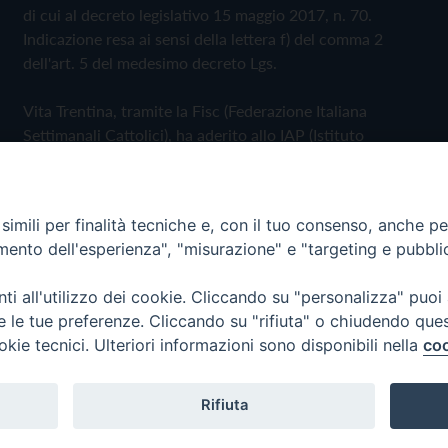
di cui al decreto legislativo 15 maggio 2017, n. 70.
Indicazione resa ai sensi della lettera f) del comma 2
dell'art. 5 del medesimo decreto Lgs.
Vita Trentina, tramite la Fisc (Federazione Italiana
Settimanali Cattolici), ha aderito allo IAP (Istituto
dell'Autodisciplina Pubblicitaria) accettando il Codice di
Autodisciplina della Comunicazione Commerciale
imili per finalità tecniche e, con il tuo consenso, anche per 
Privacy Policy
Cookie Policy
amento dell'esperienza", "misurazione" e "targeting e pubbli
i all'utilizzo dei cookie. Cliccando su "personalizza" puoi
 Trentina Editrice
re le tue preferenze. Cliccando su "rifiuta" o chiudendo que
okie tecnici. Ulteriori informazioni sono disponibili nella
coo
Rifiuta