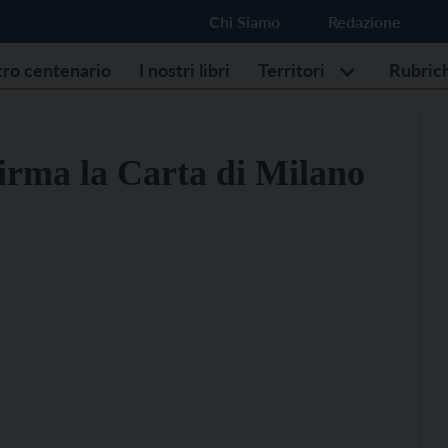
Chi Siamo
Redazione
stro centenario
I nostri libri
Territori
Rubric
irma la Carta di Milano