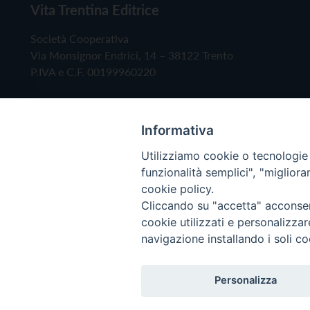
Vita Trentina Editrice
Società Cooperativa
Via Monsignor Endrici, 14 – 38122 Trento
P.IVA e C.F. 00199960220
Informativa
Utilizziamo cookie o tecnologie s
funzionalità semplici", "miglior
cookie policy.
Cliccando su "accetta" acconsent
Copyright © 2019 - Tutti i diritti riservati - Vita
cookie utilizzati e personalizza
navigazione installando i soli co
Privacy Policy
Personalizza