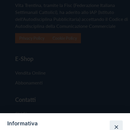
Vita Trentina, tramite la Fisc (Federazione Italiana
Settimanali Cattolici), ha aderito allo IAP (Istituto
dell'Autodisciplina Pubblicitaria) accettando il Codice di
Autodisciplina della Comunicazione Commerciale
Privacy Policy
Cookie Policy
E-Shop
Vendita Online
Abbonamenti
Contatti
Chi Siamo
Informativa
Redazione