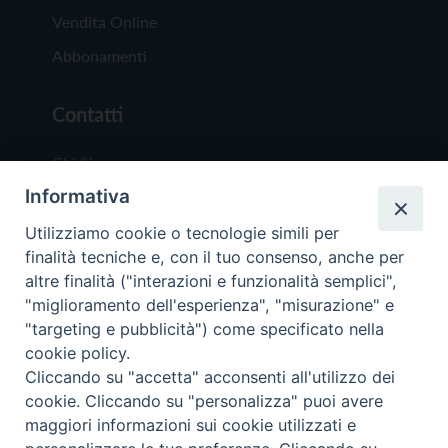
Vendita Online
Abbonamenti
Contatti
Chi Siamo
Informativa
Redazione
Scrivici
Utilizziamo cookie o tecnologie simili per
finalità tecniche e, con il tuo consenso, anche per
altre finalità ("interazioni e funzionalità semplici",
"miglioramento dell'esperienza", "misurazione" e
"targeting e pubblicità") come specificato nella
cookie policy.
Copyright © 2019 - Tutti i diritti riservati - Vit
Cliccando su "accetta" acconsenti all'utilizzo dei
Trentina Editrice
cookie. Cliccando su "personalizza" puoi avere
maggiori informazioni sui cookie utilizzati e
Privacy Policy