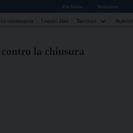
Chi Siamo
Redazione
stro centenario
I nostri libri
Territori
Rubric
 contro la chiusura