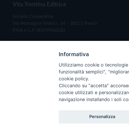
Vita Trentina Editrice
Società Cooperativa
Via Monsignor Endrici, 14 – 38122 Trento
P.IVA e C.F. 00199960220
Informativa
Utilizziamo cookie o tecnologie s
funzionalità semplici", "miglior
cookie policy.
Cliccando su "accetta" acconsent
Copyright © 2019 - Tutti i diritti riservati - Vita
cookie utilizzati e personalizza
navigazione installando i soli co
Privacy Policy
Personalizza