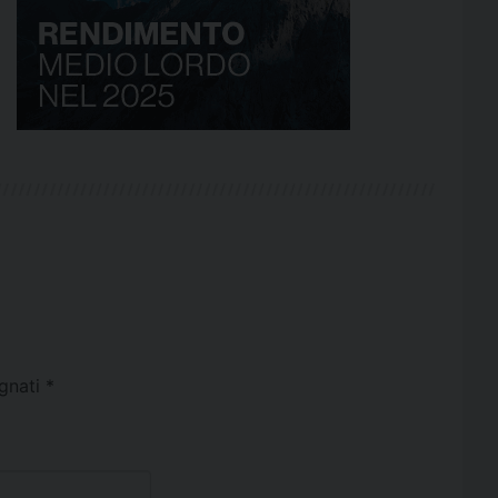
egnati
*