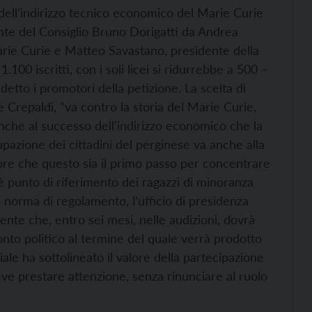
 dell’indirizzo tecnico economico del Marie Curie
nte del Consiglio Bruno Dorigatti da Andrea
Marie Curie e Matteo Savastano, presidente della
.100 iscritti, con i soli licei si ridurrebbe a 500 –
tto i promotori della petizione. La scelta di
 Crepaldi, “va contro la storia del Marie Curie,
nche al successo dell’indirizzo economico che la
pazione dei cittadini del perginese va anche alla
more che questo sia il primo passo per concentrare
 è punto di riferimento dei ragazzi di minoranza
a norma di regolamento, l’ufficio di presidenza
te che, entro sei mesi, nelle audizioni, dovrà
onto politico al termine del quale verrà prodotto
ale ha sottolineato il valore della partecipazione
 deve prestare attenzione, senza rinunciare al ruolo