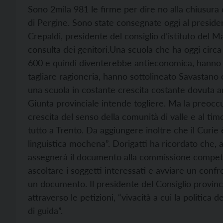
Sono 2mila 981 le firme per dire no alla chiusura
di Pergine. Sono state consegnate oggi al preside
Crepaldi, presidente del consiglio d’istituto del 
consulta dei genitori.
Una scuola che ha oggi circa 1
600 e quindi diventerebbe antieconomica, hanno de
tagliare ragioneria, hanno sottolineato Savastano e
una scuola in costante crescita costante dovuta a
Giunta provinciale intende togliere. Ma la preoccu
crescita del senso della comunità di valle e al ti
tutto a Trento. Da aggiungere inoltre che il Curie
linguistica mochena”. Dorigatti ha ricordato che, 
assegnerà il documento alla commissione competen
ascoltare i soggetti interessati e avviare un confr
un documento. Il presidente del Consiglio provinci
attraverso le petizioni, “vivacità a cui la politica
di guida”.