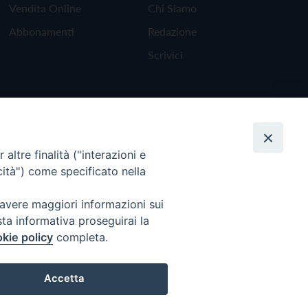
Vendita Online
Chi Siamo
Abbonamenti
Redazione
Scrivici
altre finalità ("interazioni e
cità") come specificato nella
 avere maggiori informazioni sui
sta informativa proseguirai la
kie policy
completa.
Torna all'inizio
Accetta