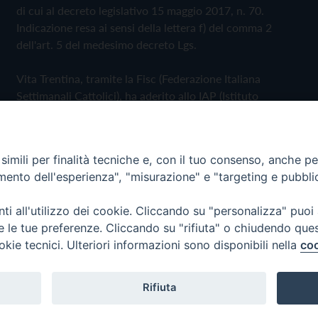
di cui al decreto legislativo 15 maggio 2017, n. 70.
Indicazione resa ai sensi della lettera f) del comma 2
dell'art. 5 del medesimo decreto Lgs.
Vita Trentina, tramite la Fisc (Federazione Italiana
Settimanali Cattolici), ha aderito allo IAP (Istituto
dell'Autodisciplina Pubblicitaria) accettando il Codice di
Autodisciplina della Comunicazione Commerciale
imili per finalità tecniche e, con il tuo consenso, anche per 
Privacy Policy
Cookie Policy
amento dell'esperienza", "misurazione" e "targeting e pubbli
i all'utilizzo dei cookie. Cliccando su "personalizza" puoi
 Trentina Editrice
re le tue preferenze. Cliccando su "rifiuta" o chiudendo que
okie tecnici. Ulteriori informazioni sono disponibili nella
coo
Rifiuta