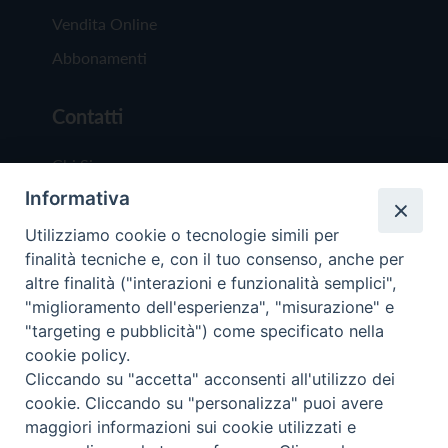
Vendita Online
Abbonamenti
Contatti
Chi Siamo
Informativa
Redazione
Scrivici
Utilizziamo cookie o tecnologie simili per
finalità tecniche e, con il tuo consenso, anche per
altre finalità ("interazioni e funzionalità semplici",
"miglioramento dell'esperienza", "misurazione" e
"targeting e pubblicità") come specificato nella
cookie policy.
Copyright © 2019 - Tutti i diritti riservati - Vit
Cliccando su "accetta" acconsenti all'utilizzo dei
Trentina Editrice
cookie. Cliccando su "personalizza" puoi avere
maggiori informazioni sui cookie utilizzati e
Privacy Policy