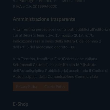
Via Monsignor Endrici, 14 – 38122 Trento
P.IVA e C.F. 00199960220
Amministrazione trasparente
Vita Trentina percepisce i contributi pubblici all'editoria 
cui al decreto legislativo 15 maggio 2017, n. 70.
Indicazione resa ai sensi della lettera f) del comma 2
dell'art. 5 del medesimo decreto Lgs.
Vita Trentina, tramite la Fisc (Federazione Italiana
Settimanali Cattolici), ha aderito allo IAP (Istituto
dell'Autodisciplina Pubblicitaria) accettando il Codice di
Autodisciplina della Comunicazione Commerciale
Privacy Policy
Cookie Policy
E-Shop