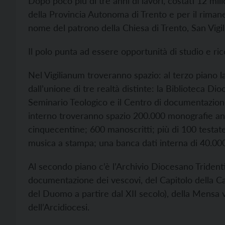
Dopo poco più di tre anni di lavori, costati 12 mil
della Provincia Autonoma di Trento e per il rimanen
nome del patrono della Chiesa di Trento, San Vigil
Il polo punta ad essere opportunità di studio e ri
Nel Vigilianum troveranno spazio: al terzo piano 
dall’unione di tre realtà distinte: la Biblioteca Di
Seminario Teologico e il Centro di documentazion
interno troveranno spazio 200.000 monografie an
cinquecentine; 600 manoscritti; più di 100 testat
musica a stampa; una banca dati interna di 40.000 ar
Al secondo piano c’è l’Archivio Diocesano Tridentino
documentazione dei vescovi, del Capitolo della Catt
del Duomo a partire dal XII secolo), della Mensa v
dell’Arcidiocesi.