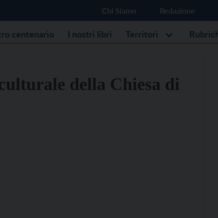
Chi Siamo
Redazione
stro centenario
I nostri libri
Territori
Rubric
culturale della Chiesa di