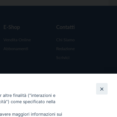
E-Shop
Contatti
Vendita Online
Chi Siamo
Abbonamenti
Redazione
Scrivici
altre finalità ("interazioni e
cità") come specificato nella
 avere maggiori informazioni sui