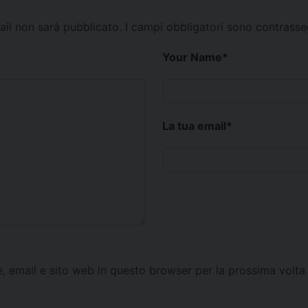
mail non sarà pubblicato.
I campi obbligatori sono contrass
Your Name
*
La tua email
*
e, email e sito web in questo browser per la prossima vol