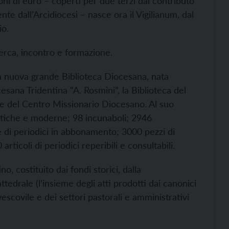
ioni di euro – coperti per due terzi dal contributo
te dall’Arcidiocesi – nasce ora il Vigilianum, dal
io.
cerca, incontro e formazione.
la nuova grande Biblioteca Diocesana, nata
ocesana Tridentina “A. Rosmini”, la Biblioteca del
e del Centro Missionario Diocesano. Al suo
tiche e moderne; 98 incunaboli; 2946
e di periodici in abbonamento; 3000 pezzi di
ticoli di periodici reperibili e consultabili.
, costituito dai fondi storici, dalla
edrale (l’insieme degli atti prodotti dai canonici
escovile e dei settori pastorali e amministrativi