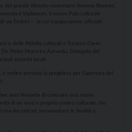
one del grande filosofo roveretano Antonio Rosmini,
esenta il Vigilianum, il nuovo Polo culturale
i via Endrici – la cui inaugurazione ufficiale
eni e delle Attività culturali e Turismo Dario
to De Pinho Morerira Azevedo, Delegato del
cipali autorità locali.
 è inoltre prevista la preghiera per l’apertura del
I.
a fine anni Novanta di costruire una nuova
unità di un vero e proprio centro culturale che
nti ma decentrati, innovandone le finalità e