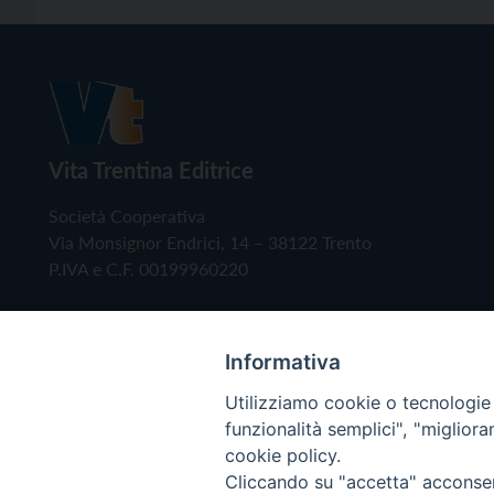
Vita Trentina Editrice
Società Cooperativa
Via Monsignor Endrici, 14 – 38122 Trento
P.IVA e C.F. 00199960220
Informativa
Utilizziamo cookie o tecnologie s
funzionalità semplici", "miglior
cookie policy.
Cliccando su "accetta" acconsent