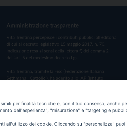
Amministrazione trasparente
Vita Trentina percepisce i contributi pubblici all'editoria
di cui al decreto legislativo 15 maggio 2017, n. 70.
Indicazione resa ai sensi della lettera f) del comma 2
dell'art. 5 del medesimo decreto Lgs.
Vita Trentina, tramite la Fisc (Federazione Italiana
Settimanali Cattolici), ha aderito allo IAP (Istituto
dell'Autodisciplina Pubblicitaria) accettando il Codice di
Autodisciplina della Comunicazione Commerciale
imili per finalità tecniche e, con il tuo consenso, anche per 
Privacy Policy
Cookie Policy
amento dell'esperienza", "misurazione" e "targeting e pubbli
i all'utilizzo dei cookie. Cliccando su "personalizza" puoi