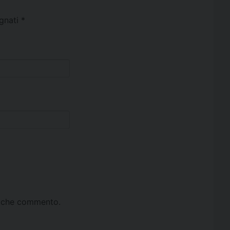
egnati
*
ta che commento.