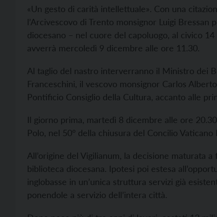
«Un gesto di carità intellettuale». Con una citazi
l’Arcivescovo di Trento monsignor Luigi Bressan pr
diocesano – nel cuore del capoluogo, al civico 14 d
avverrà mercoledì 9 dicembre alle ore 11.30.
Al taglio del nastro interverranno il Ministro dei B
Franceschini, il vescovo monsignor Carlos Alber
Pontificio Consiglio della Cultura, accanto alle prin
Il giorno prima, martedì 8 dicembre alle ore 20.30,
Polo, nel 50° della chiusura del Concilio Vaticano I
All’origine del Vigilianum, la decisione maturata 
biblioteca diocesana. Ipotesi poi estesa all’opport
inglobasse in un’unica struttura servizi già esiste
ponendole a servizio dell’intera città.