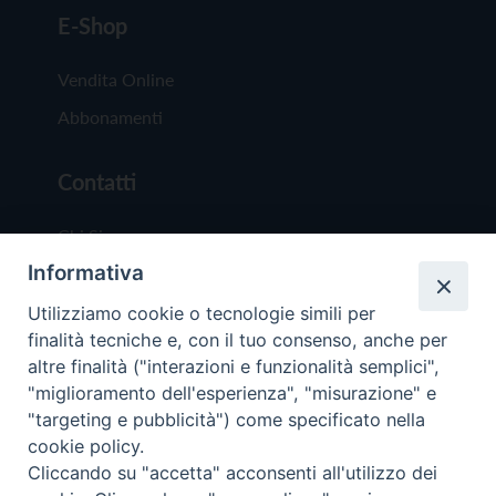
E-Shop
Vendita Online
Abbonamenti
Contatti
Chi Siamo
Informativa
Redazione
Scrivici
Utilizziamo cookie o tecnologie simili per
finalità tecniche e, con il tuo consenso, anche per
altre finalità ("interazioni e funzionalità semplici",
"miglioramento dell'esperienza", "misurazione" e
"targeting e pubblicità") come specificato nella
cookie policy.
Copyright © 2019 - Tutti i diritti riservati - Vit
Cliccando su "accetta" acconsenti all'utilizzo dei
Trentina Editrice