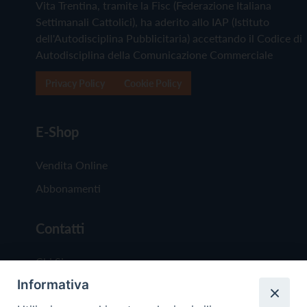
Vita Trentina, tramite la Fisc (Federazione Italiana
Settimanali Cattolici), ha aderito allo IAP (Istituto
dell'Autodisciplina Pubblicitaria) accettando il Codice di
Autodisciplina della Comunicazione Commerciale
Privacy Policy
Cookie Policy
E-Shop
Vendita Online
Abbonamenti
Contatti
Chi Siamo
Informativa
Redazione