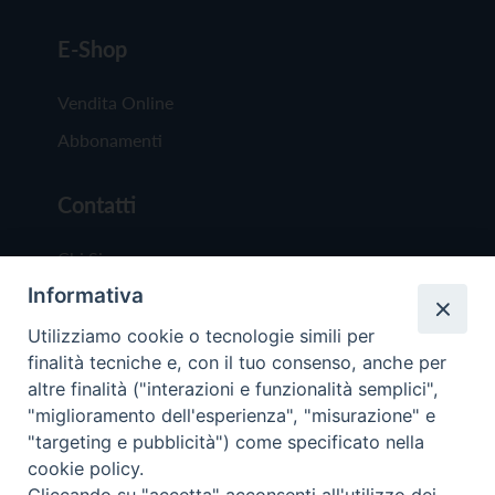
E-Shop
Vendita Online
Abbonamenti
Contatti
Chi Siamo
Informativa
Redazione
Scrivici
Utilizziamo cookie o tecnologie simili per
finalità tecniche e, con il tuo consenso, anche per
altre finalità ("interazioni e funzionalità semplici",
"miglioramento dell'esperienza", "misurazione" e
"targeting e pubblicità") come specificato nella
cookie policy.
Copyright © 2019 - Tutti i diritti riservati - Vit