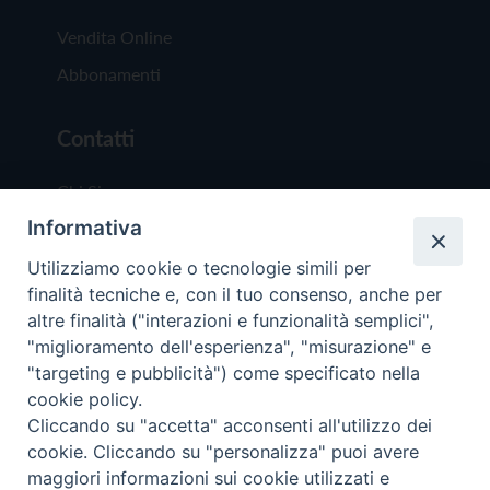
Vendita Online
Abbonamenti
Contatti
Chi Siamo
Informativa
Redazione
Scrivici
Utilizziamo cookie o tecnologie simili per
finalità tecniche e, con il tuo consenso, anche per
altre finalità ("interazioni e funzionalità semplici",
"miglioramento dell'esperienza", "misurazione" e
"targeting e pubblicità") come specificato nella
cookie policy.
Copyright © 2019 - Tutti i diritti riservati - Vit
Cliccando su "accetta" acconsenti all'utilizzo dei
Trentina Editrice
cookie. Cliccando su "personalizza" puoi avere
maggiori informazioni sui cookie utilizzati e
Privacy Policy