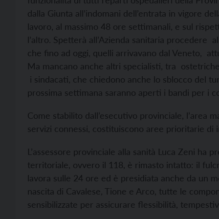
funzionalità di tutti reparti ospedalieri della Pro
dalla Giunta all’indomani dell’entrata in vigore de
lavoro, al massimo 48 ore settimanali, e sul rispet
l’altro. Spetterà all’Azienda sanitaria procedere a
che fino ad oggi, quelli arrivavano dal Veneto, at
Ma mancano anche altri specialisti, tra ostetriche,
i sindacati, che chiedono anche lo sblocco del tu
prossima settimana saranno aperti i bandi per i co
Come stabilito dall’esecutivo provinciale, l’area 
servizi connessi, costituiscono aree prioritarie di
L’assessore provinciale alla sanità Luca Zeni ha pr
territoriale, ovvero il 118, è rimasto intatto: il f
lavora sulle 24 ore ed è presidiata anche da un me
nascita di Cavalese, Tione e Arco, tutte le compo
sensibilizzate per assicurare flessibilità, tempestiv