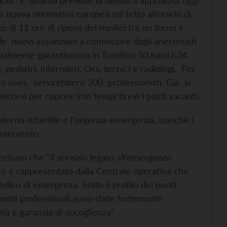
vincia. E’ quanto prevede la delibera approvata oggi
lla nuova normativa europea sul tetto all’orario di
to di 11 ore di riposo dei medici tra un turno e
lle nuovi assunzioni a cominciare dagli anestesisti
tualmente garantiscono in Trentino 50 turni h24.
 pediatri, infermieri, Oss, tecnici e radiologi. Per
rn over, servirebbero 200 professionisti. Già la
ncorsi per coprire imn tempi brevi i posti vacanti.
materno-infantile e l’urgenza-emergenza, nonché i
 intervento
ecisato che “il servizio legato all’emergenza
ulcro è rappresentato dalla Centrale operativa che
dico di emergenza. Sotto il profilo dei punti
nenti professionali sono state fortemente
ità e garanzia di accoglienza” .