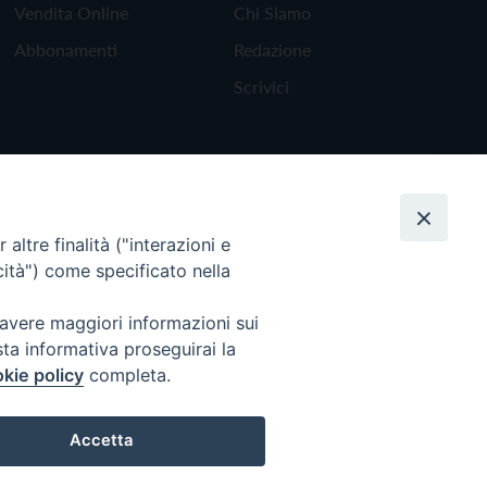
Vendita Online
Chi Siamo
Abbonamenti
Redazione
Scrivici
altre finalità ("interazioni e
cità") come specificato nella
 avere maggiori informazioni sui
sta informativa proseguirai la
kie policy
completa.
Torna all'inizio
Accetta