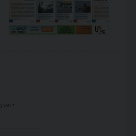
egnati
*