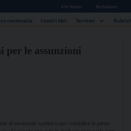
Chi Siamo
Redazione
stro centenario
I nostri libri
Territori
Rubric
i per le assunzioni
ne di personale sanitario per ristabilire la piena