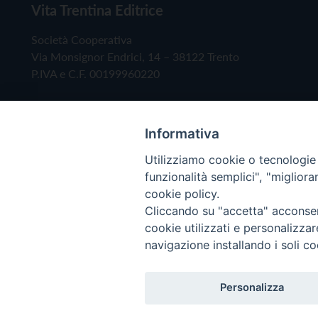
Vita Trentina Editrice
Società Cooperativa
Via Monsignor Endrici, 14 – 38122 Trento
P.IVA e C.F. 00199960220
Informativa
Utilizziamo cookie o tecnologie s
funzionalità semplici", "miglior
cookie policy.
Cliccando su "accetta" acconsent
Copyright © 2019 - Tutti i diritti riservati - Vita
cookie utilizzati e personalizza
navigazione installando i soli co
Privacy Policy
Personalizza