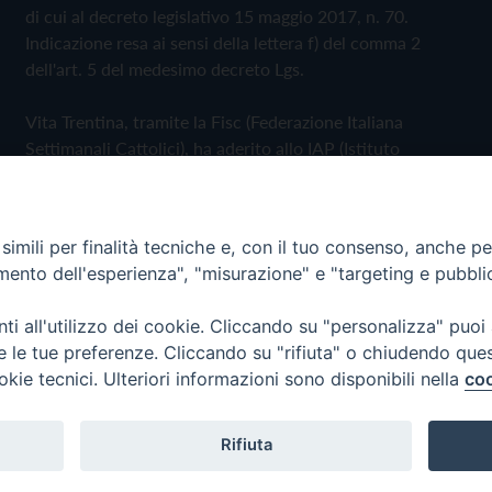
di cui al decreto legislativo 15 maggio 2017, n. 70.
Indicazione resa ai sensi della lettera f) del comma 2
dell'art. 5 del medesimo decreto Lgs.
Vita Trentina, tramite la Fisc (Federazione Italiana
Settimanali Cattolici), ha aderito allo IAP (Istituto
dell'Autodisciplina Pubblicitaria) accettando il Codice di
Autodisciplina della Comunicazione Commerciale
imili per finalità tecniche e, con il tuo consenso, anche per 
Privacy Policy
Cookie Policy
amento dell'esperienza", "misurazione" e "targeting e pubbli
i all'utilizzo dei cookie. Cliccando su "personalizza" puoi
 Trentina Editrice
re le tue preferenze. Cliccando su "rifiuta" o chiudendo que
okie tecnici. Ulteriori informazioni sono disponibili nella
coo
Rifiuta