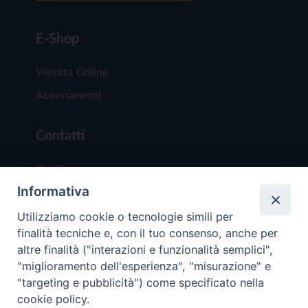
E-Shop
Vendita Online
Abbonamenti
Contatti
Chi Siamo
Informativa
Redazione
Scrivici
Utilizziamo cookie o tecnologie simili per
finalità tecniche e, con il tuo consenso, anche per
altre finalità ("interazioni e funzionalità semplici",
"miglioramento dell'esperienza", "misurazione" e
"targeting e pubblicità") come specificato nella
cookie policy.
Copyright © 2019 - Tutti i diritti riservati - Vit