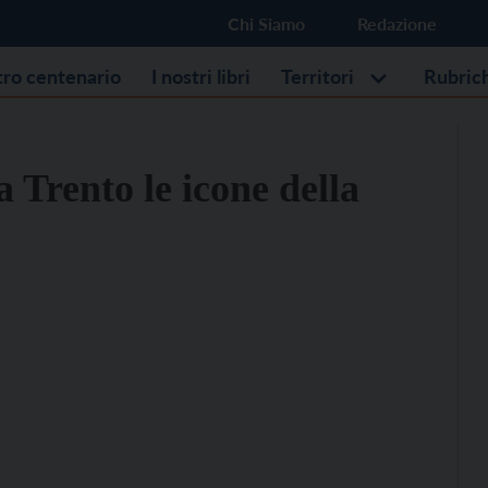
Chi Siamo
Redazione
stro centenario
I nostri libri
Territori
Rubric
 Trento le icone della