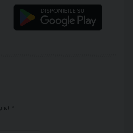
egnati
*