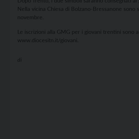
Dopo Trento, i due simboli saranno consegnati ai
Nella vicina Chiesa di Bolzano-Bressanone sono sta
novembre.
Le iscrizioni alla GMG per i giovani trentini sono 
www.diocesitn.it/giovani.
di