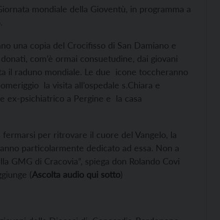
 Giornata mondiale della Gioventù, in programma a
.
no una copia del Crocifisso di San Damiano e
 donati, com’è ormai consuetudine, dai giovani
pita il raduno mondiale. Le due icone toccheranno
omeriggio la visita all’ospedale s.Chiara e
le ex-psichiatrico a Pergine e la casa
 fermarsi per ritrovare il cuore del Vangelo, la
t’anno particolarmente dedicato ad essa. Non a
ella GMG di Cracovia”, spiega don Rolando Covi
ggiunge (
Ascolta audio qui sotto
)