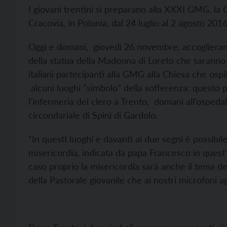
I giovani trentini si preparano alla XXXI GMG, la
Cracovia, in Polonia, dal 24 luglio al 2 agosto 2016
Oggi e domani, giovedì 26 novembre, accoglieran
della statua della Madonna di Loreto che saranno
italiani partecipanti alla GMG alla Chiesa che os
alcuni luoghi “simbolo” della sofferenza: questo p
l’infermeria del clero a Trento, domani all’ospeda
circondariale di Spini di Gardolo.
“In questi luoghi e davanti ai due segni è possibile
misericordia, indicata da papa Francesco in ques
caso proprio la misericordia sarà anche il tema d
della Pastorale giovanile che ai nostri microfoni a