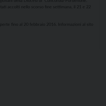
 giovani della Diocesi di Concordia-Pordenone.
ti accolti nello scorso fine settimana, il 21 e 22
aperte fino al 20 febbraio 2016. Informazioni al sito