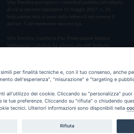
Vita Trentina percepisce i contributi pubblici all'editoria
di cui al decreto legislativo 15 maggio 2017, n. 70.
Indicazione resa ai sensi della lettera f) del comma 2
dell'art. 5 del medesimo decreto Lgs.
Vita Trentina, tramite la Fisc (Federazione Italiana
Settimanali Cattolici), ha aderito allo IAP (Istituto
dell'Autodisciplina Pubblicitaria) accettando il Codice di
Autodisciplina della Comunicazione Commerciale
imili per finalità tecniche e, con il tuo consenso, anche per 
Privacy Policy
Cookie Policy
amento dell'esperienza", "misurazione" e "targeting e pubbli
i all'utilizzo dei cookie. Cliccando su "personalizza" puoi
 Trentina Editrice
re le tue preferenze. Cliccando su "rifiuta" o chiudendo que
okie tecnici. Ulteriori informazioni sono disponibili nella
coo
Rifiuta