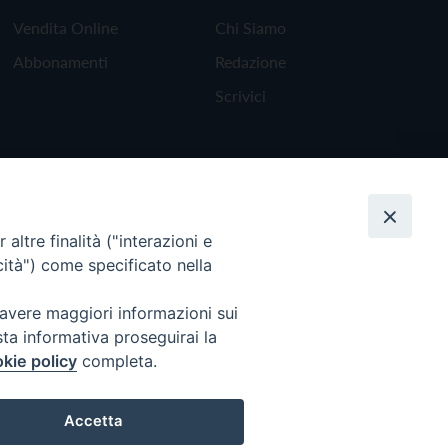
Vendita Online
Chi Siamo
Abbonamenti
Redazione
Scrivici
altre finalità ("interazioni e
cità") come specificato nella
 avere maggiori informazioni sui
sta informativa proseguirai la
kie policy
completa.
Torna all'inizio
Accetta