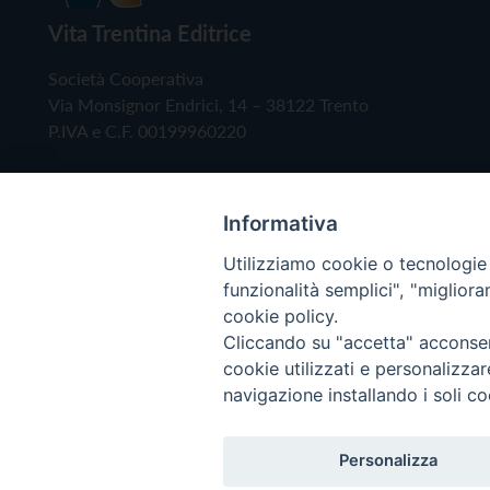
Vita Trentina Editrice
Società Cooperativa
Via Monsignor Endrici, 14 – 38122 Trento
P.IVA e C.F. 00199960220
Informativa
Utilizziamo cookie o tecnologie s
funzionalità semplici", "miglior
cookie policy.
Cliccando su "accetta" acconsent
Copyright © 2019 - Tutti i diritti riservati - Vita
cookie utilizzati e personalizza
navigazione installando i soli co
Privacy Policy
Personalizza