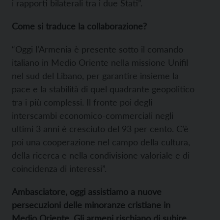
i rapporti bilaterali tra i due Stati”.
Come si traduce la collaborazione?
“Oggi l’Armenia è presente sotto il comando
italiano in Medio Oriente nella missione Unifil
nel sud del Libano, per garantire insieme la
pace e la stabilità di quel quadrante geopolitico
tra i più complessi. Il fronte poi degli
interscambi economico-commerciali negli
ultimi 3 anni è cresciuto del 93 per cento. C’è
poi una cooperazione nel campo della cultura,
della ricerca e nella condivisione valoriale e di
coincidenza di interessi”.
Ambasciatore, oggi assistiamo a nuove
persecuzioni delle minoranze cristiane in
Medio Oriente. Gli armeni rischiano di subire