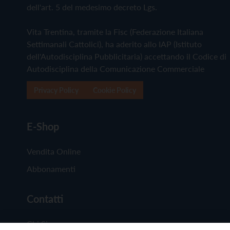
dell'art. 5 del medesimo decreto Lgs.
Vita Trentina, tramite la Fisc (Federazione Italiana
Settimanali Cattolici), ha aderito allo IAP (Istituto
dell'Autodisciplina Pubblicitaria) accettando il Codice di
Autodisciplina della Comunicazione Commerciale
Privacy Policy
Cookie Policy
E-Shop
Vendita Online
Abbonamenti
Contatti
Chi Siamo