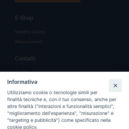
E-Shop
Vendita Online
Abbonamenti
Contatti
Chi Siamo
Informativa
Redazione
Scrivici
Utilizziamo cookie o tecnologie simili per
finalità tecniche e, con il tuo consenso, anche per
altre finalità ("interazioni e funzionalità semplici",
"miglioramento dell'esperienza", "misurazione" e
"targeting e pubblicità") come specificato nella
cookie policy.
Copyright © 2019 - Tutti i diritti riservati - Vit