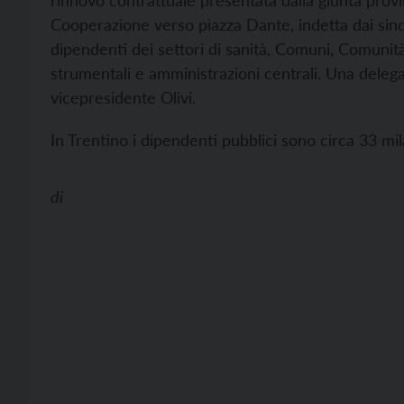
rinnovo contrattuale presentata dalla giunta provinc
Cooperazione verso piazza Dante, indetta dai sind
dipendenti dei settori di sanità, Comuni, Comunità 
strumentali e amministrazioni centrali. Una delega
vicepresidente Olivi.
In Trentino i dipendenti pubblici sono circa 33 mi
di