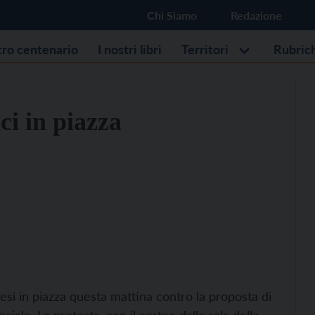
Chi Siamo
Redazione
stro centenario
I nostri libri
Territori
Rubric
ci in piazza
esi in piazza questa mattina contro la proposta di