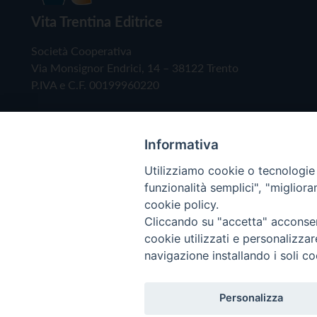
Vita Trentina Editrice
Società Cooperativa
Via Monsignor Endrici, 14 – 38122 Trento
P.IVA e C.F. 00199960220
Informativa
Utilizziamo cookie o tecnologie s
funzionalità semplici", "miglior
cookie policy.
Cliccando su "accetta" acconsent
Copyright © 2019 - Tutti i diritti riservati - Vita
cookie utilizzati e personalizza
navigazione installando i soli co
Privacy Policy
Personalizza