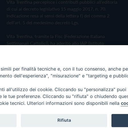
Vita Trentina percepisce i contributi pubblici all'editoria
di cui al decreto legislativo 15 maggio 2017, n. 70.
Indicazione resa ai sensi della lettera f) del comma 2
dell'art. 5 del medesimo decreto Lgs.
Vita Trentina, tramite la Fisc (Federazione Italiana
Settimanali Cattolici), ha aderito allo IAP (Istituto
dell'Autodisciplina Pubblicitaria) accettando il Codice di
Autodisciplina della Comunicazione Commerciale
imili per finalità tecniche e, con il tuo consenso, anche per 
Privacy Policy
Cookie Policy
amento dell'esperienza", "misurazione" e "targeting e pubbli
i all'utilizzo dei cookie. Cliccando su "personalizza" puoi
 Trentina Editrice
re le tue preferenze. Cliccando su "rifiuta" o chiudendo que
okie tecnici. Ulteriori informazioni sono disponibili nella
coo
Rifiuta