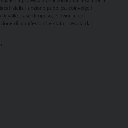
iale. La protesta, con il corteo dalla sala della
acati della Funzione pubblica, coinvolge i
di valle, case di riposo, Provincia, enti
zione di manifestanti è stata ricevuta dal
la.