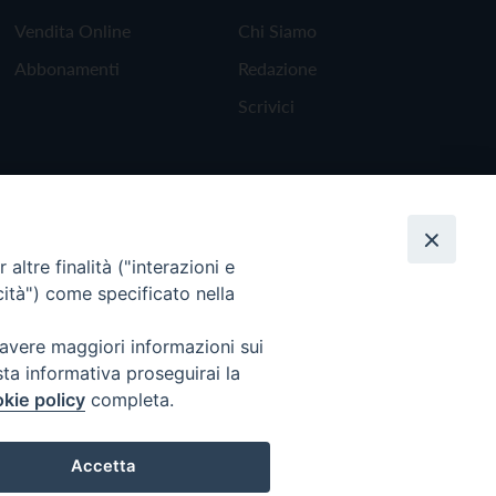
Vendita Online
Chi Siamo
Abbonamenti
Redazione
Scrivici
altre finalità ("interazioni e
cità") come specificato nella
 avere maggiori informazioni sui
sta informativa proseguirai la
kie policy
completa.
Torna all'inizio
Accetta