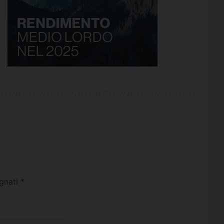
egnati
*