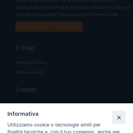
dell'Autodisciplina Pubblicitaria) accettando il Codice di
Autodisciplina della Comunicazione Commerciale
Privacy Policy
Cookie Policy
E-Shop
Vendita Online
Abbonamenti
Contatti
Chi Siamo
Informativa
Redazione
Scrivici
Utilizziamo cookie o tecnologie simili per
finalità tecniche e, con il tuo consenso, anche per