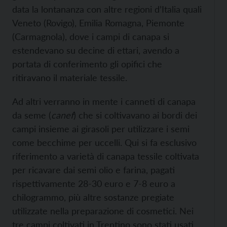
data la lontananza con altre regioni d’Italia quali
Veneto (Rovigo), Emilia Romagna, Piemonte
(Carmagnola), dove i campi di canapa si
estendevano su decine di ettari, avendo a
portata di conferimento gli opifici che
ritiravano il materiale tessile.
Ad altri verranno in mente i canneti di canapa
da seme (
canef
) che si coltivavano ai bordi dei
campi insieme ai girasoli per utilizzare i semi
come becchime per uccelli. Qui si fa esclusivo
riferimento a varietà di canapa tessile coltivata
per ricavare dai semi olio e farina, pagati
rispettivamente 28-30 euro e 7-8 euro a
chilogrammo, più altre sostanze pregiate
utilizzate nella preparazione di cosmetici. Nei
tre campi coltivati in Trentino sono stati usati