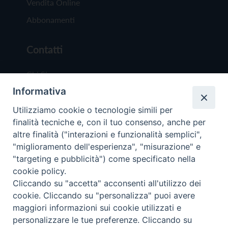
Vendita Online
Abbonamenti
Contatti
Chi Siamo
Informativa
Redazione
Scrivici
Utilizziamo cookie o tecnologie simili per
finalità tecniche e, con il tuo consenso, anche per
altre finalità ("interazioni e funzionalità semplici",
"miglioramento dell'esperienza", "misurazione" e
"targeting e pubblicità") come specificato nella
cookie policy.
Copyright © 2019 - Tutti i diritti riservati - Vit
Cliccando su "accetta" acconsenti all'utilizzo dei
Trentina Editrice
cookie. Cliccando su "personalizza" puoi avere
maggiori informazioni sui cookie utilizzati e
Privacy Policy
personalizzare le tue preferenze. Cliccando su
Torna all'inizi