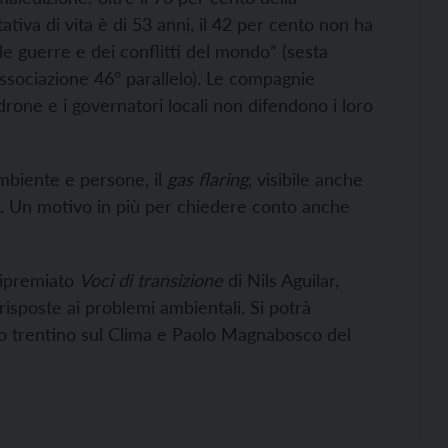
tativa di vita è di 53 anni, il 42 per cento non ha
lle guerre e dei conflitti del mondo” (sesta
associazione 46° parallelo). Le compagnie
adrone e i governatori locali non difendono i loro
ambiente e persone, il
gas flaring
, visibile anche
le. Un motivo in più per chiedere conto anche
uripremiato
Voci di transizione
di Nils Aguilar,
i risposte ai problemi ambientali. Si potrà
o trentino sul Clima e Paolo Magnabosco del