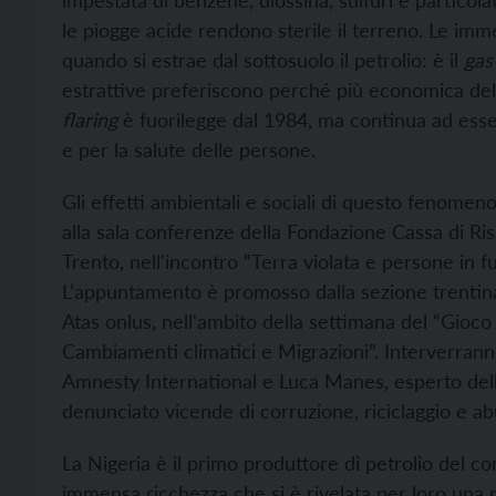
impestata di benzene, diossina, sulfuri e particol
le piogge acide rendono sterile il terreno. Le imm
quando si estrae dal sottosuolo il petrolio: è il
gas
estrattive preferiscono perché più economica del 
flaring
è fuorilegge dal 1984, ma continua ad esser
e per la salute delle persone.
Gli effetti ambientali e sociali di questo fenomen
alla sala conferenze della Fondazione Cassa di Ris
Trento, nell'incontro “Terra violata e persone in fu
L’appuntamento è promosso dalla sezione trentina
Atas onlus, nell'ambito della settimana del “Gioco d
Cambiamenti climatici e Migrazioni”. Interverrann
Amnesty International e Luca Manes, esperto del
denunciato vicende di corruzione, riciclaggio e ab
La Nigeria è il primo produttore di petrolio del co
immensa ricchezza che si è rivelata per loro una m