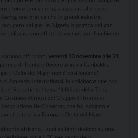
ati. Non potete più coltivare qualcosa da mangiare:
ense torce bruciano i gas associati al greggio
 flaring
, una pratica che le grandi industrie
recupero del gas. In Nigeria la pratica del
gas
e utilizzata con effetti devastanti per l'ambiente
o saranno affrontati,
venerdì 13 novembre
alle 21
,
parmio di Trento e Rovereto in via Garibaldi a
ga: il Delta del Niger non è così lontano”.
 di Amnesty International, in collaborazione con
egli Specchi” sul tema “Il Rifiuto della Terra.
o Cristiano Vernesi del Gruppo di Trento di
l'associazione Re:Common, che ha indagato e
uso di potere tra Europa e Delta del Niger.
ntinente africano, i suoi abitanti siedono su una
aledizione: oltre il 70 per cento della