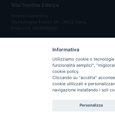
Vita Trentina Editrice
Società Cooperativa
Via Monsignor Endrici, 14 – 38122 Trento
P.IVA e C.F. 00199960220
Informativa
Utilizziamo cookie o tecnologie s
funzionalità semplici", "miglior
cookie policy.
Cliccando su "accetta" acconsent
Copyright © 2019 - Tutti i diritti riservati - Vita
cookie utilizzati e personalizza
navigazione installando i soli co
Privacy Policy
Personalizza