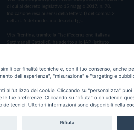
di cui al decreto legislativo 15 maggio 2017, n. 70.
Indicazione resa ai sensi della lettera f) del comma 2
dell'art. 5 del medesimo decreto Lgs.
Vita Trentina, tramite la Fisc (Federazione Italiana
Settimanali Cattolici), ha aderito allo IAP (Istituto
dell'Autodisciplina Pubblicitaria) accettando il Codice di
Autodisciplina della Comunicazione Commerciale
imili per finalità tecniche e, con il tuo consenso, anche per 
Privacy Policy
Cookie Policy
amento dell'esperienza", "misurazione" e "targeting e pubbli
i all'utilizzo dei cookie. Cliccando su "personalizza" puoi
 Trentina Editrice
re le tue preferenze. Cliccando su "rifiuta" o chiudendo que
okie tecnici. Ulteriori informazioni sono disponibili nella
coo
Rifiuta