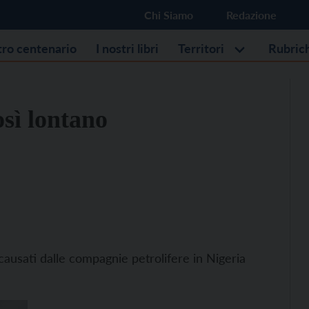
Chi Siamo
Redazione
stro centenario
I nostri libri
Territori
Rubric
osì lontano
i causati dalle compagnie petrolifere in Nigeria