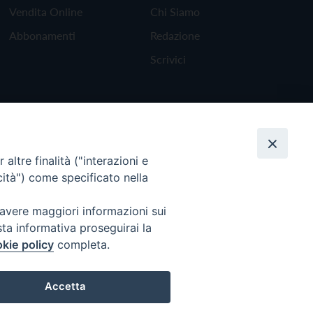
Vendita Online
Chi Siamo
Abbonamenti
Redazione
Scrivici
altre finalità ("interazioni e
cità") come specificato nella
 avere maggiori informazioni sui
sta informativa proseguirai la
kie policy
completa.
Torna all'inizio
Accetta