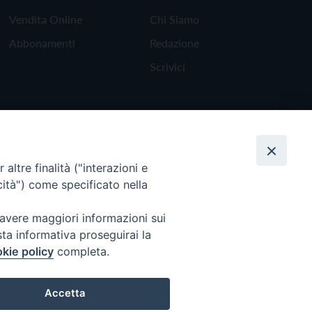
Vendita Online
Chi Siamo
Abbonamenti
Redazione
Scrivici
altre finalità ("interazioni e
cità") come specificato nella
 avere maggiori informazioni sui
sta informativa proseguirai la
kie policy
completa.
Torna all'inizio
Accetta