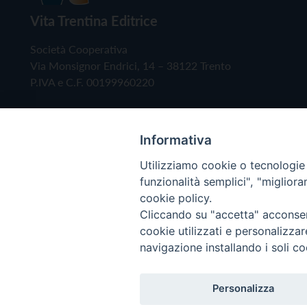
Vita Trentina Editrice
Società Cooperativa
Via Monsignor Endrici, 14 – 38122 Trento
P.IVA e C.F. 00199960220
Informativa
Utilizziamo cookie o tecnologie s
funzionalità semplici", "miglior
cookie policy.
Cliccando su "accetta" acconsent
Copyright © 2019 - Tutti i diritti riservati - Vita
cookie utilizzati e personalizza
navigazione installando i soli co
Privacy Policy
Personalizza