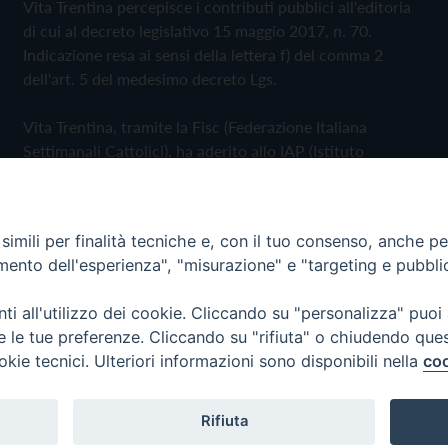
Vita Trentina percepisce i contributi pubblici all'editoria
di cui al decreto legislativo 15 maggio 2017, n. 70.
Indicazione resa ai sensi della lettera f) del comma 2
dell'art. 5 del medesimo decreto Lgs.
Vita Trentina, tramite la Fisc (Federazione Italiana
Settimanali Cattolici), ha aderito allo IAP (Istituto
dell'Autodisciplina Pubblicitaria) accettando il Codice di
Autodisciplina della Comunicazione Commerciale
imili per finalità tecniche e, con il tuo consenso, anche per 
Privacy Policy
Cookie Policy
amento dell'esperienza", "misurazione" e "targeting e pubbli
i all'utilizzo dei cookie. Cliccando su "personalizza" puoi
 Trentina Editrice
re le tue preferenze. Cliccando su "rifiuta" o chiudendo que
okie tecnici. Ulteriori informazioni sono disponibili nella
coo
Rifiuta