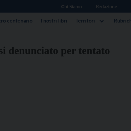
Chi Siamo
Redazione
stro centenario
I nostri libri
Territori
Rubric
i denunciato per tentato