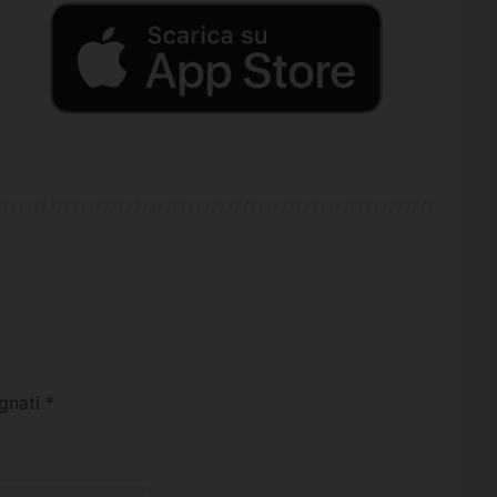
egnati
*