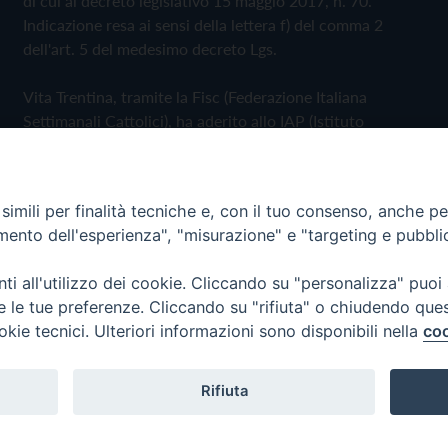
di cui al decreto legislativo 15 maggio 2017, n. 70.
Indicazione resa ai sensi della lettera f) del comma 2
dell'art. 5 del medesimo decreto Lgs.
Vita Trentina, tramite la Fisc (Federazione Italiana
Settimanali Cattolici), ha aderito allo IAP (Istituto
dell'Autodisciplina Pubblicitaria) accettando il Codice di
Autodisciplina della Comunicazione Commerciale
imili per finalità tecniche e, con il tuo consenso, anche per 
Privacy Policy
Cookie Policy
amento dell'esperienza", "misurazione" e "targeting e pubbli
i all'utilizzo dei cookie. Cliccando su "personalizza" puoi
 Trentina Editrice
re le tue preferenze. Cliccando su "rifiuta" o chiudendo que
okie tecnici. Ulteriori informazioni sono disponibili nella
coo
Rifiuta