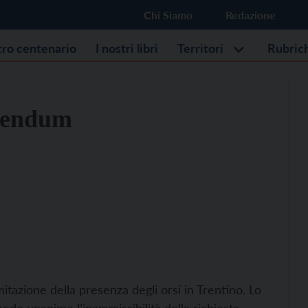
Chi Siamo
Redazione
stro centenario
I nostri libri
Territori
Rubric
erendum
mitazione della presenza degli orsi in Trentino. Lo