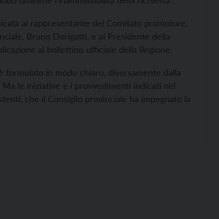
odo unanime l’inammissibilità della richiesta .
nicata al rappresentante del Comitato promotore,
nciale, Bruno Dorigatti, e al Presidente della
licazione al bollettino ufficiale della Regione.
è formulato in modo chiaro, diversamente dalla
a le iniziative e i provvedimenti indicati nel
tenti, che il Consiglio provinciale ha impegnato la