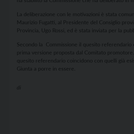
ha stabilito la Commissione che ha deliberato in m
La deliberazione con le motivazioni è stata comu
Maurizio Fugatti, al Presidente del Consiglio provi
Provincia, Ugo Rossi, ed è stata inviata per la pubb
Secondo la Commissione il quesito referendario 
prima versione proposta dal Comitato promotore. M
quesito referendario coincidono con quelli già esis
Giunta a porre in essere.
di