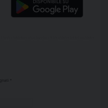
egnati
*