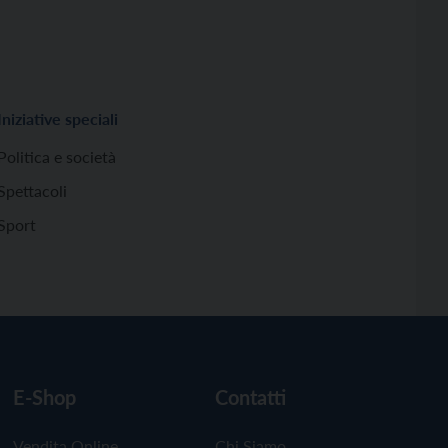
Iniziative speciali
Politica e società
Spettacoli
Sport
E-Shop
Contatti
Vendita Online
Chi Siamo