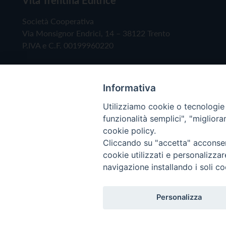
Società Cooperativa
Via Monsignor Endrici, 14 – 38122 Trento
P.IVA e C.F. 00199960220
Informativa
Utilizziamo cookie o tecnologie s
funzionalità semplici", "miglior
cookie policy.
Cliccando su "accetta" acconsent
Copyright © 2019 - Tutti i diritti riservati - Vita
cookie utilizzati e personalizza
navigazione installando i soli co
Privacy Policy
Personalizza