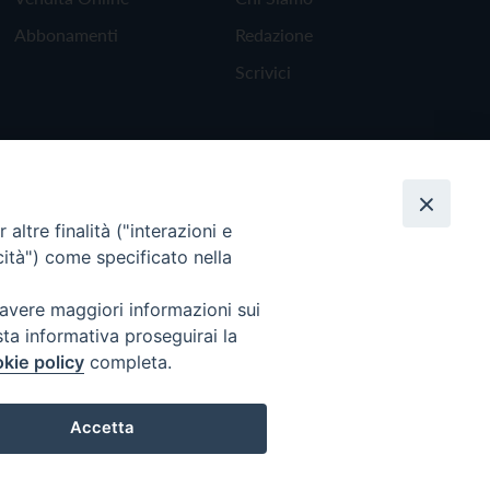
Abbonamenti
Redazione
Scrivici
altre finalità ("interazioni e
cità") come specificato nella
 avere maggiori informazioni sui
sta informativa proseguirai la
kie policy
completa.
Torna all'inizio
Accetta
Preferenze Cookie