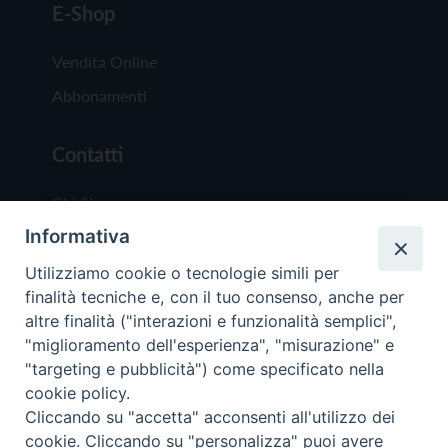
E-Shop
Vendita Online
Abbonamenti
Contatti
Chi Siamo
Informativa
Redazione
Scrivici
Utilizziamo cookie o tecnologie simili per
finalità tecniche e, con il tuo consenso, anche per
altre finalità ("interazioni e funzionalità semplici",
"miglioramento dell'esperienza", "misurazione" e
"targeting e pubblicità") come specificato nella
cookie policy.
Copyright © 2019 - Tutti i diritti riservati - Vit
Cliccando su "accetta" acconsenti all'utilizzo dei
Trentina Editrice
cookie. Cliccando su "personalizza" puoi avere