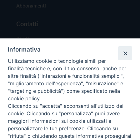
Abbonamenti
Contatti
Chi Siamo
Informativa
Redazione
Scrivici
Utilizziamo cookie o tecnologie simili per
finalità tecniche e, con il tuo consenso, anche per
altre finalità ("interazioni e funzionalità semplici",
"miglioramento dell'esperienza", "misurazione" e
"targeting e pubblicità") come specificato nella
cookie policy.
Copyright © 2019 - Tutti i diritti riservati - Vit
Cliccando su "accetta" acconsenti all'utilizzo dei
Trentina Editrice
cookie. Cliccando su "personalizza" puoi avere
maggiori informazioni sui cookie utilizzati e
Privacy Policy
personalizzare le tue preferenze. Cliccando su
Torna all'inizi
"rifiuta" o chiudendo questa informativa proseguirai