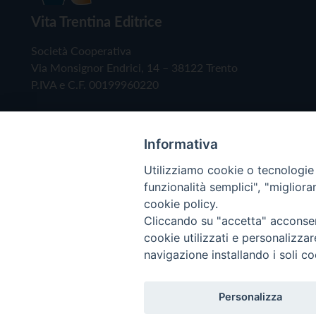
Vita Trentina Editrice
Società Cooperativa
Via Monsignor Endrici, 14 – 38122 Trento
P.IVA e C.F. 00199960220
Informativa
Utilizziamo cookie o tecnologie s
funzionalità semplici", "miglior
cookie policy.
Cliccando su "accetta" acconsent
Copyright © 2019 - Tutti i diritti riservati - Vita
cookie utilizzati e personalizza
navigazione installando i soli co
Privacy Policy
Personalizza