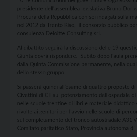
10 le comunicazioni del governatore Ugo Rossi ch
presidente dell’assemblea legislativa Bruno Dorigat
Procura della Repubblica con sei indagati sulla m
nel 2012 da Trento Rise, il consorzio pubblico per 
consulenza Deloitte Consulting srl.
Al dibattito seguirà la discussione delle 19 questio
Giunta dovrà rispondere. Subito dopo l’aula prend
dalla Quinta Commissione permanente, nella quale
dello stesso gruppo.
Si passerà quindi all’esame di quattro proposte di 
Civettini di CT sul potenziamento dell’ospedale di 
nelle scuole trentine di libri e materiale didattico s
rivolte ai genitori per l’avvio nelle scuole di perc
sul completamento del tronco autostradale A31 Va
Comitato paritetico Stato, Provincia autonoma di