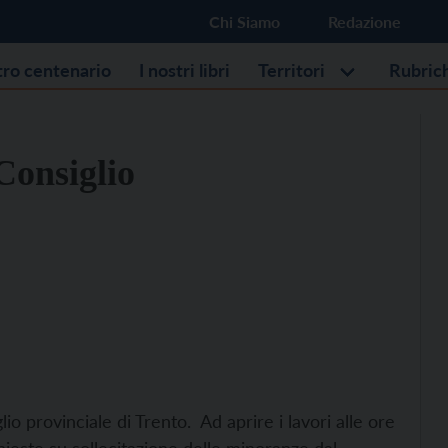
Chi Siamo
Redazione
stro centenario
I nostri libri
Territori
Rubric
Consiglio
io provinciale di Trento. Ad aprire i lavori alle ore