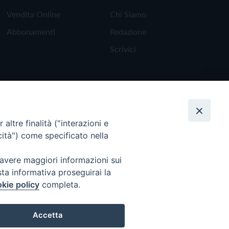
Vendita Online
Chi Siamo
Abbonamenti
Redazione
Scrivici
altre finalità ("interazioni e
cità") come specificato nella
 avere maggiori informazioni sui
sta informativa proseguirai la
kie policy
completa.
Torna all'inizio
Accetta