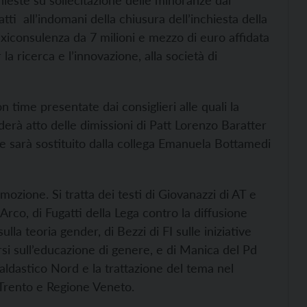
ieste su sollecitazione delle minoranze dal
ti all’indomani della chiusura dell’inchiesta della
axiconsulenza da 7 milioni e mezzo di euro affidata
la ricerca e l’innovazione, alla società di
n time presentate dai consiglieri alle quali la
erà atto delle dimissioni di Patt Lorenzo Baratter
 sarà sostituito dalla collega Emanuela Bottamedi
mozione. Si tratta dei testi di Giovanazzi di AT e
Arco, di Fugatti della Lega contro la diffusione
ulla teoria gender, di Bezzi di FI sulle iniziative
orsi sull’educazione di genere, e di Manica del Pd
ldastico Nord e la trattazione del tema nel
 Trento e Regione Veneto.