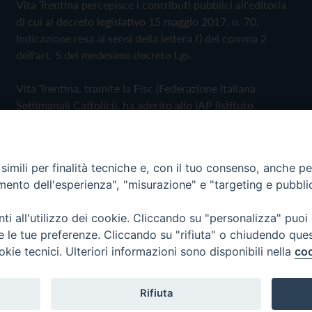
Vita Trentina percepisce i contributi pubblici all'editoria
di cui al decreto legislativo 15 maggio 2017, n. 70.
Indicazione resa ai sensi della lettera f) del comma 2
dell'art. 5 del medesimo decreto Lgs.
Vita Trentina, tramite la Fisc (Federazione Italiana
Settimanali Cattolici), ha aderito allo IAP (Istituto
dell'Autodisciplina Pubblicitaria) accettando il Codice di
Autodisciplina della Comunicazione Commerciale
imili per finalità tecniche e, con il tuo consenso, anche per 
Privacy Policy
Cookie Policy
amento dell'esperienza", "misurazione" e "targeting e pubbli
i all'utilizzo dei cookie. Cliccando su "personalizza" puoi
 Trentina Editrice
re le tue preferenze. Cliccando su "rifiuta" o chiudendo que
okie tecnici. Ulteriori informazioni sono disponibili nella
coo
Rifiuta