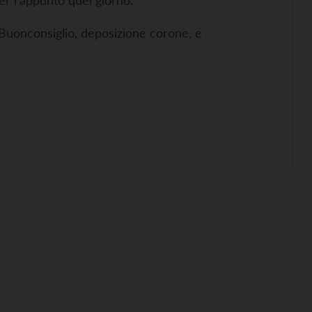
er l’appunto quel giorno.
l Buonconsiglio, deposizione corone, e