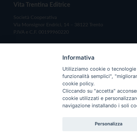
Vita Trentina Editrice
Società Cooperativa
Via Monsignor Endrici, 14 – 38122 Trento
P.IVA e C.F. 00199960220
Informativa
Utilizziamo cookie o tecnologie s
funzionalità semplici", "miglior
cookie policy.
Cliccando su "accetta" acconsent
Copyright © 2019 - Tutti i diritti riservati - Vita
cookie utilizzati e personalizza
navigazione installando i soli co
Privacy Policy
Personalizza