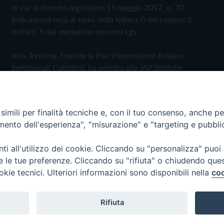
di cui al decreto legislativo 15 maggio 2017, n. 70.
Indicazione resa ai sensi della lettera f) del comma 2
dell'art. 5 del medesimo decreto Lgs.
Vita Trentina, tramite la Fisc (Federazione Italiana
Settimanali Cattolici), ha aderito allo IAP (Istituto
dell'Autodisciplina Pubblicitaria) accettando il Codice di
Autodisciplina della Comunicazione Commerciale
imili per finalità tecniche e, con il tuo consenso, anche per 
Privacy Policy
Cookie Policy
amento dell'esperienza", "misurazione" e "targeting e pubbli
i all'utilizzo dei cookie. Cliccando su "personalizza" puoi
 Trentina Editrice
re le tue preferenze. Cliccando su "rifiuta" o chiudendo que
okie tecnici. Ulteriori informazioni sono disponibili nella
coo
Rifiuta