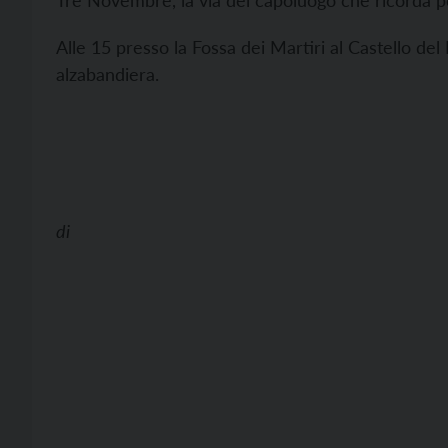
Tre Novembre, la via del capoluogo che ricorda p
Alle 15 presso la Fossa dei Martiri al Castello de
alzabandiera.
di