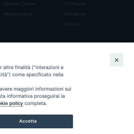
Vendita Online
Chi Siamo
Abbonamenti
Redazione
Scrivici
altre finalità ("interazioni e
cità") come specificato nella
 avere maggiori informazioni sui
sta informativa proseguirai la
kie policy
completa.
Torna all'inizio
Accetta