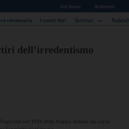
Chi Siamo
Redazione
stro centenario
I nostri libri
Territori
Rubric
iri dell’irredentismo
ngresso nel 1918 delle truppe italiane da corso