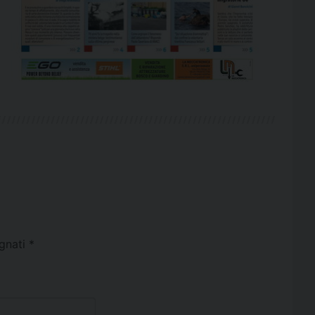
egnati
*