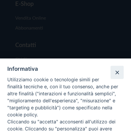
E-Shop
Vendita Online
Abbonamenti
Contatti
Chi Siamo
Informativa
Redazione
Scrivici
Utilizziamo cookie o tecnologie simili per
finalità tecniche e, con il tuo consenso, anche per
altre finalità ("interazioni e funzionalità semplici",
"miglioramento dell'esperienza", "misurazione" e
"targeting e pubblicità") come specificato nella
cookie policy.
Copyright © 2019 - Tutti i diritti riservati - Vit
Cliccando su "accetta" acconsenti all'utilizzo dei
Trentina Editrice
cookie. Cliccando su "personalizza" puoi avere