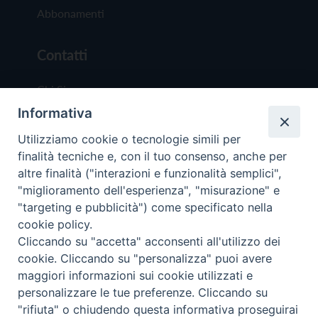
Abbonamenti
Contatti
Chi Siamo
Informativa
Redazione
Scrivici
Utilizziamo cookie o tecnologie simili per
finalità tecniche e, con il tuo consenso, anche per
altre finalità ("interazioni e funzionalità semplici",
"miglioramento dell'esperienza", "misurazione" e
"targeting e pubblicità") come specificato nella
cookie policy.
Copyright © 2019 - Tutti i diritti riservati - Vit
Cliccando su "accetta" acconsenti all'utilizzo dei
Trentina Editrice
cookie. Cliccando su "personalizza" puoi avere
maggiori informazioni sui cookie utilizzati e
Privacy Policy
personalizzare le tue preferenze. Cliccando su
Torna all'inizi
"rifiuta" o chiudendo questa informativa proseguirai